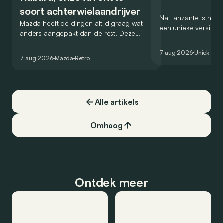
soort achterwielaandrijver
Na Lanzante is het n
Mazda heeft de dingen altijd graag wat
een unieke versie v
anders aangepakt dan de rest. Deze
voor te stellen die
conceptcar die in 2006 debuteerde in
voor gebruik op de
7 aug 2026
Uniek
Detroit bewijst dat op heel knappe wijze.
7 aug 2026
Mazda
Retro
Alle artikels
Omhoog
Ontdek meer