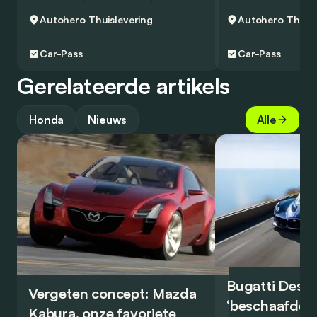
Autohero
Thuislevering
Autohero
Thuisl
Car-Pass
Car-Pass
Gerelateerde artikels
Honda
Nieuws
Alle
Bugatti Destr
Vergeten concept: Mazda
‘beschaafde’ 
Kabura, onze favoriete