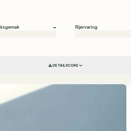
-
iksgemak
Rijervaring
DETAILSCORE