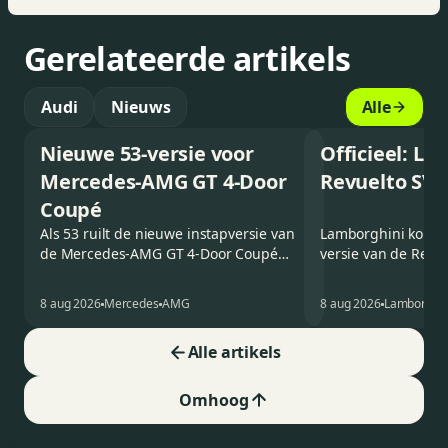
Gerelateerde artikels
Audi
Nieuws
Alle
Nieuwe 53-versie voor
Officieel: L
Mercedes-AMG GT 4-Door
Revuelto SV 
Coupé
Als 53 ruilt de nieuwe instapversie van
Lamborghini kondig
de Mercedes-AMG GT 4-Door Coupé
versie van de Revu
zijn V8 in voor een zes-in-lijn. In de
rondetijd van 1:41,
virtuele wereld dan toch…
Hockenheimring. H
8 aug 2026
Mercedes
AMG
8 aug 2026
Lamborghin
een record voor pr
Alle artikels
Omhoog