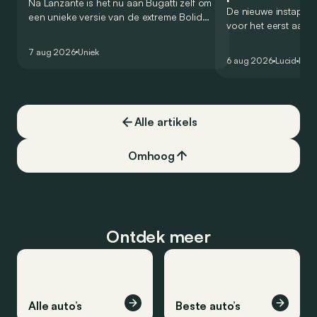
Na Lanzante is het nu aan Bugatti zelf om
De nieuwe instap-S
een unieke versie van de extreme Bolide
voor het eerst aan
voor te stellen die gehomologeerd is
zou oorspronkelijk
voor gebruik op de openbare weg.
7 aug 2026
Uniek
het gamma van de 
6 aug 2026
Lucid
Elek
constructeur vervo
Alle artikels
Omhoog
Ontdek meer
Alle auto’s
Beste auto’s