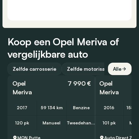
Koop een Opel Meriva of
vergelijkbare auto
Zelfde carrosserie
Zelfde motorisatie
Alle
Opel
7 990 €
Opel
Meriva
Meriva
2017
59 134 km
Benzine
2016
158 8
120 pk
Manueel
Tweedehands
101 pk
Man
MON
Putte
Auto Direct
Zav