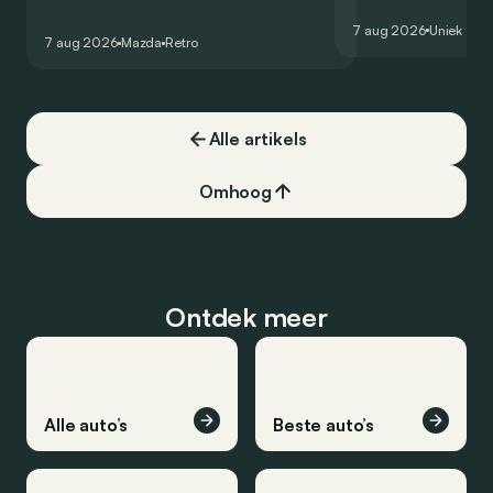
conceptcar die in 2006 debuteerde in
voor gebruik op de
7 aug 2026
Uniek
Detroit bewijst dat op heel knappe wijze.
7 aug 2026
Mazda
Retro
Alle artikels
Omhoog
Ontdek meer
Alle auto’s
Beste auto’s