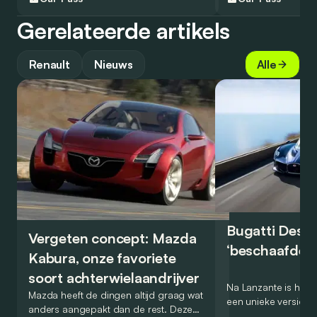
Gerelateerde artikels
Renault
Nieuws
Alle
Bugatti Destr
Vergeten concept: Mazda
‘beschaafde’ 
Kabura, onze favoriete
soort achterwielaandrijver
Na Lanzante is het n
Mazda heeft de dingen altijd graag wat
een unieke versie v
anders aangepakt dan de rest. Deze
voor te stellen die