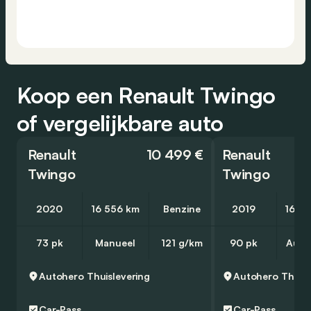
Koop een Renault Twingo
of vergelijkbare auto
Renault
10 499 €
Renault
Twingo
Twingo
2020
16 556 km
Benzine
2019
16 4
73 pk
Manueel
121 g/km
90 pk
Auto
Autohero
Thuislevering
Autohero
Thuisl
Car-Pass
Car-Pass