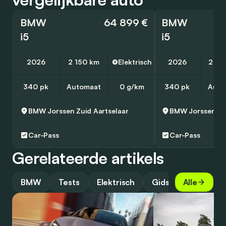
BMW
64 899 €
BMW
i5
i5
2026
2 150 km
Elektrisch
2026
2 07
340 pk
Automaat
0 g/km
340 pk
Auto
BMW Jorssen Zuid
Aartselaar
BMW Jorssen Zu
Car-Pass
Car-Pass
Gerelateerde artikels
BMW
Tests
Elektrisch
Gids
Alle