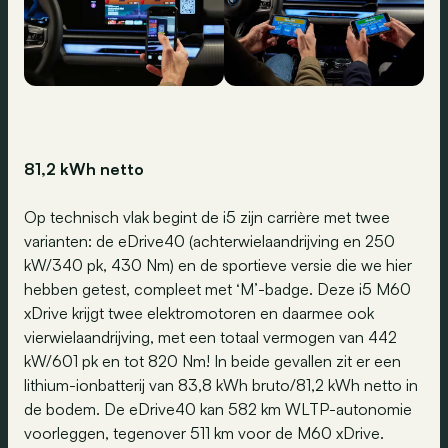
81,2 kWh netto
Op technisch vlak begint de i5 zijn carrière met twee
varianten: de eDrive40 (achterwielaandrijving en 250
kW/340 pk, 430 Nm) en de sportieve versie die we hier
hebben getest, compleet met ‘M’-badge. Deze i5 M60
xDrive krijgt twee elektromotoren en daarmee ook
vierwielaandrijving, met een totaal vermogen van 442
kW/601 pk en tot 820 Nm! In beide gevallen zit er een
lithium-ionbatterij van 83,8 kWh bruto/81,2 kWh netto in
de bodem. De eDrive40 kan 582 km WLTP-autonomie
voorleggen, tegenover 511 km voor de M60 xDrive.