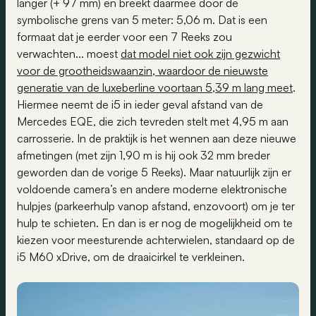
langer (+ 97 mm) en breekt daarmee door de
symbolische grens van 5 meter: 5,06 m. Dat is een
formaat dat je eerder voor een 7 Reeks zou
verwachten... moest
dat model niet ook zijn gezwicht
voor de grootheidswaanzin, waardoor de nieuwste
generatie van de luxeberline voortaan 5,39 m lang meet
.
Hiermee neemt de i5 in ieder geval afstand van de
Mercedes EQE, die zich tevreden stelt met 4,95 m aan
carrosserie. In de praktijk is het wennen aan deze nieuwe
afmetingen (met zijn 1,90 m is hij ook 32 mm breder
geworden dan de vorige 5 Reeks). Maar natuurlijk zijn er
voldoende camera’s en andere moderne elektronische
hulpjes (parkeerhulp vanop afstand, enzovoort) om je ter
hulp te schieten. En dan is er nog de mogelijkheid om te
kiezen voor meesturende achterwielen, standaard op de
i5 M60 xDrive, om de draaicirkel te verkleinen.