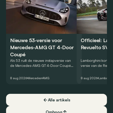
Nieuwe 53-versie voor
Officieel: La
Mercedes-AMG GT 4-Door
Revuelto SV 
Coupé
Als 53 ruilt de nieuwe instapversie van
Lamborghini kondig
de Mercedes-AMG GT 4-Door Coupé
versie van de Revue
zijn V8 in voor een zes-in-lijn. In de
rondetijd van 1:41,6
virtuele wereld dan toch…
Hockenheimring. Het
8 aug 2026
Mercedes
AMG
8 aug 2026
Lamborghi
een record voor pr
Alle artikels
Omhoog