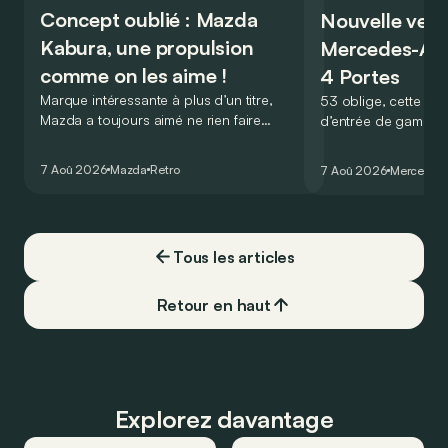
Concept oublié : Mazda
Nouvelle vers
Kabura, une propulsion
Mercedes-A
comme on les aime !
4 Portes
Marque intéressante à plus d’un titre,
53 oblige, cette nou
Mazda a toujours aimé ne rien faire
d’entrée de gamme
comme les autres. Ce concept présenté
GT Coupé 4 Portes 
au salon de Détroit en 2006 le prouve
un six-cylindre en li
7 Aoû 2026
Mazda
Retro
7 Aoû 2026
Mercedes
de la plus belle des manières…
moins…
Tous les articles
Retour en haut
Explorez davantage