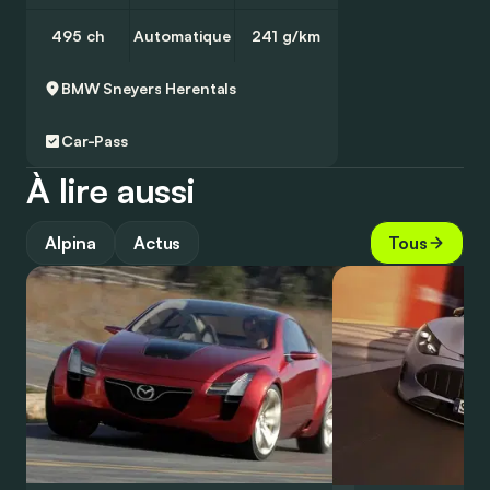
495 ch
Automatique
241 g/km
BMW Sneyers
Herentals
Car-Pass
À lire aussi
Alpina
Actus
Tous