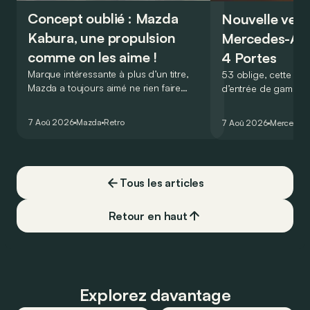
Concept oublié : Mazda
Nouvelle vers
Kabura, une propulsion
Mercedes-A
comme on les aime !
4 Portes
Marque intéressante à plus d’un titre,
53 oblige, cette nou
Mazda a toujours aimé ne rien faire
d’entrée de gamme
comme les autres. Ce concept présenté
GT Coupé 4 Portes 
au salon de Détroit en 2006 le prouve
un six-cylindre en li
7 Aoû 2026
Mazda
Retro
7 Aoû 2026
Mercedes
de la plus belle des manières…
moins…
Tous les articles
Retour en haut
Explorez davantage