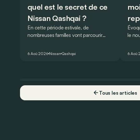
quel est le secret de ce
moi
Nissan Qashqai ?
rep
En cette période estivale, de
Évoqu
nombreuses familles vont parcourir
le no
2.000 km durant leurs vacances.
Lucid 
Visiblement, en optant pour le Nissan
gamme
6 Aoû 2026
Nissan
Qashqai
6 Aoû 
Qashqai e-Power, il serait possible de
l’ann
couvrir toute cette distance… sans
devoir chercher la moindre pompe à
carburant, ni borne de recharge. Est-ce
vrai ?
Tous les articles