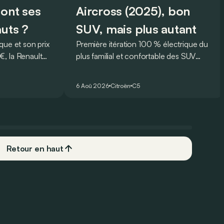
sont ses
Aircross (2025), bon
auts ?
SUV, mais plus autant
que et son prix
Première itération 100 % électrique du
, la Renault
plus familial et confortable des SUV
rmi les
français, le Citroën ë-C5 Aircross est-il
plus
à la hauteur de son prédécesseur ?
6 Aoû 2026
Citroën
C5
 Mais est-ce
 l’usage ? Voici
ts… et ses
Retour en haut