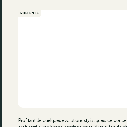
PUBLICITÉ
Profitant de quelques évolutions stylistiques, ce conc
droit sorti d’une bande dessinée et/ou d’un avion de c