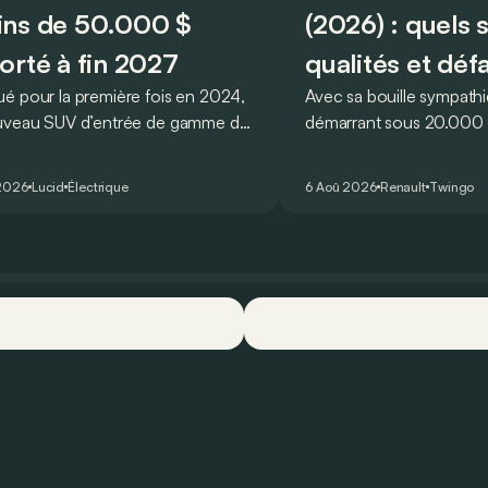
ns de 50.000 $
(2026) : quels 
orté à fin 2027
qualités et déf
é pour la première fois en 2024,
Avec sa bouille sympathi
uveau SUV d’entrée de gamme de
démarrant sous 20.000 €
devait initialement enrichir la
Twingo E-Tech figure pa
 du constructeur d’ici la fin de
citadines électriques les 
2026
Lucid
Électrique
6 Aoû 2026
Renault
Twingo
ée 2026.
séduisantes du moment.
que l’idylle se confirme à
ses principaux points for
quelques faiblesses.