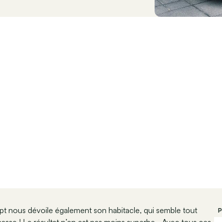
ept nous dévoile également son habitacle, qui semble tout
P
hasse ! Le résultat n’en est pas moins superbe… Avec tous ces