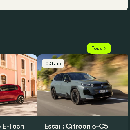
Tous
0.0
/ 10
 E-Tech
Essai : Citroën ë-C5