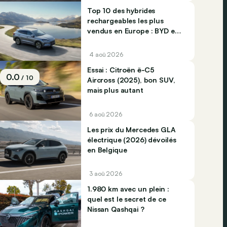
Top 10 des hybrides
rechargeables les plus
vendus en Europe : BYD et
Jaecco dominent
4 aoû 2026
Essai : Citroën ë-C5
0.0
/ 10
Aircross (2025), bon SUV,
mais plus autant
6 aoû 2026
Les prix du Mercedes GLA
électrique (2026) dévoilés
en Belgique
3 aoû 2026
1.980 km avec un plein :
quel est le secret de ce
Nissan Qashqai ?