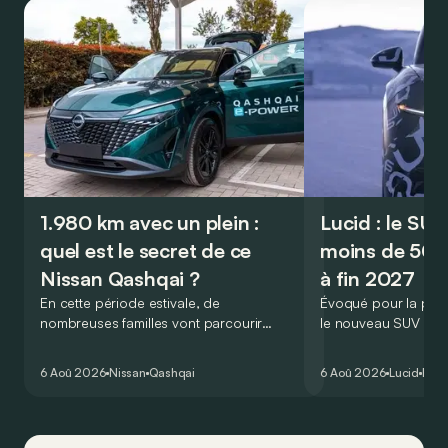
1.980 km avec un plein :
Lucid : le SU
quel est le secret de ce
moins de 50.
Nissan Qashqai ?
à fin 2027
En cette période estivale, de
Évoqué pour la prem
nombreuses familles vont parcourir
le nouveau SUV d’e
2.000 km durant leurs vacances.
Lucid devait initialem
Visiblement, en optant pour le Nissan
gamme du constructeu
6 Aoû 2026
Nissan
Qashqai
6 Aoû 2026
Lucid
Élec
Qashqai e-Power, il serait possible de
l’année 2026.
couvrir toute cette distance… sans
devoir chercher la moindre pompe à
carburant, ni borne de recharge. Est-ce