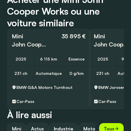
Cooper Works ou une
voiture similaire
Mini
35 895 €
Mini
John Cooper Works
John Cooper Works Cabrio
2025
6 115 km
Essence
2025
9 71
231 ch
Automatique
0 g/km
231 ch
Autom
BMW G&A Motors
Turnhout
BMW Jorssen Zu
Car-Pass
Car-Pass
À lire aussi
Mini
Actus
Industrie
Motorsport
Tous