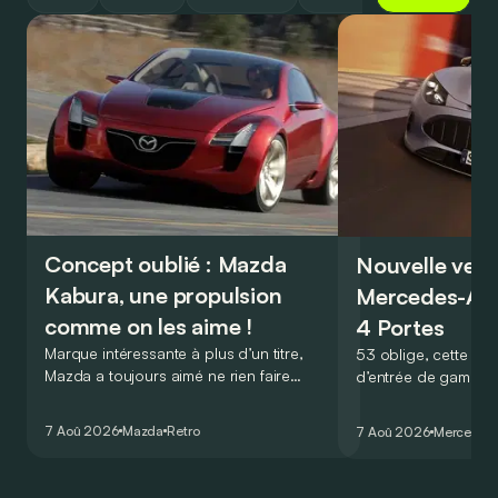
Concept oublié : Mazda
Nouvelle vers
Kabura, une propulsion
Mercedes-A
comme on les aime !
4 Portes
Marque intéressante à plus d’un titre,
53 oblige, cette nou
Mazda a toujours aimé ne rien faire
d’entrée de gamme
comme les autres. Ce concept présenté
GT Coupé 4 Portes 
au salon de Détroit en 2006 le prouve
un six-cylindre en li
7 Aoû 2026
Mazda
Retro
7 Aoû 2026
Mercedes
de la plus belle des manières…
moins…