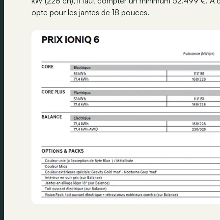
kW (228 ch), il faut compter un minimum 52.499 €. À ce
opte pour les jantes de 18 pouces.