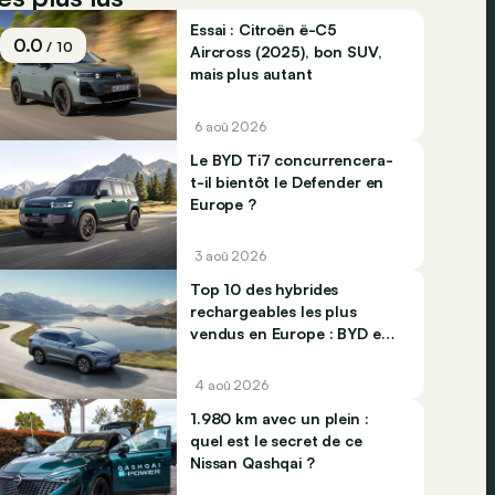
Essai : Citroën ë-C5
0.0
/ 10
Aircross (2025), bon SUV,
mais plus autant
6 aoû 2026
Le BYD Ti7 concurrencera-
t-il bientôt le Defender en
Europe ?
3 aoû 2026
Top 10 des hybrides
rechargeables les plus
vendus en Europe : BYD et
Jaecco dominent
4 aoû 2026
1.980 km avec un plein :
quel est le secret de ce
Nissan Qashqai ?