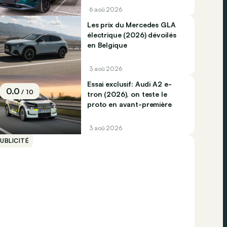
6 aoû 2026
Les prix du Mercedes GLA
électrique (2026) dévoilés
en Belgique
3 aoû 2026
Essai exclusif: Audi A2 e-
0.0
/ 10
tron (2026), on teste le
proto en avant-première
3 aoû 2026
UBLICITÉ