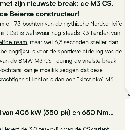
et zijn nieuwste break: de M3 CS.
 de Beierse constructeur!
m en 73 bochten van de mythische Nordschleife
in! Dat is weliswaar nog steeds 7,3 tienden van
elfde naam
, maar wel 6,3 seconden sneller dan
 belangrijkst is voor de sportieve afdeling van de
t van de BMW M3 CS Touring de snelste break
ochtans kan je moeilijk zeggen dat deze
rachtiger of lichter is dan een “klassieke” M3
aal van 405 kW (550 pk) en 650 Nm…
 levert de 3.0 zes-in-lijn van de CS-variant