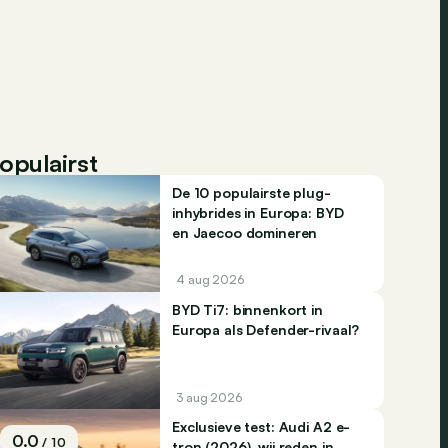
opulairst
De 10 populairste plug-
inhybrides in Europa: BYD
en Jaecoo domineren
4 aug 2026
BYD Ti7: binnenkort in
Europa als Defender-rivaal?
3 aug 2026
Exclusieve test: Audi A2 e-
0.0
/ 10
tron (2026), wij reden in