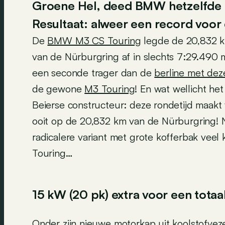
Groene Hel, deed BMW hetzelfde m
Resultaat: alweer een record voor
De
BMW M3 CS Touring
legde de 20,832 k
van de Nürburgring af in slechts 7:29.490 m
een seconde trager dan de
berline met dez
de gewone
M3 Touring
! En wat wellicht het
Beierse constructeur: deze rondetijd maak
ooit op de 20,832 km van de Nürburgring! N
radicalere variant met grote kofferbak veel k
Touring…
15 kW (20 pk) extra voor een tot
Onder zijn nieuwe motorkap uit koolstofvezel