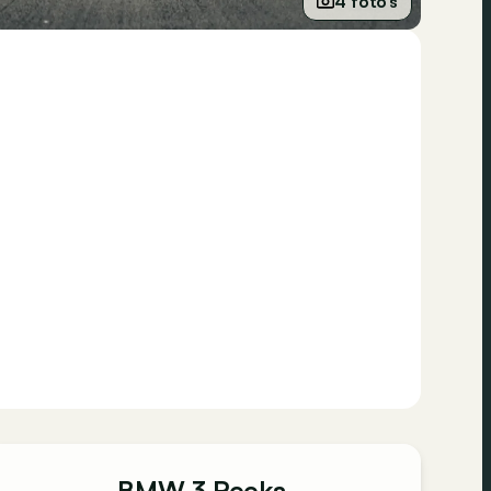
4 foto’s
BMW 3 Reeks