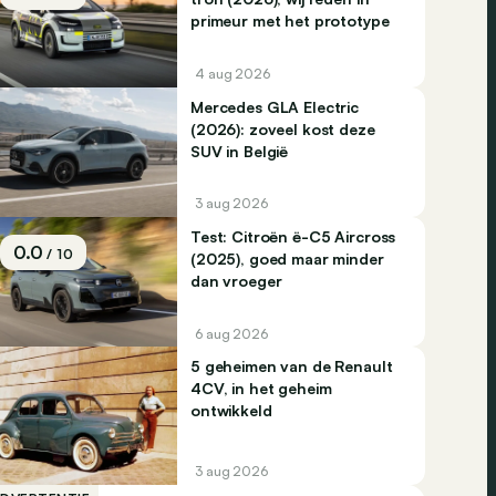
primeur met het prototype
4 aug 2026
Mercedes GLA Electric
(2026): zoveel kost deze
SUV in België
3 aug 2026
Test: Citroën ë-C5 Aircross
0.0
/ 10
(2025), goed maar minder
dan vroeger
6 aug 2026
5 geheimen van de Renault
4CV, in het geheim
ontwikkeld
3 aug 2026