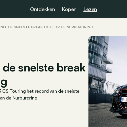
Ontdekken
Kopen
Lezen
NG: DE SNELSTE BREAK OOIT OP DE NÜRBURGRING
de snelste break
ng
 CS Touring het record van de snelste
van de Nürburgring!