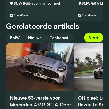
BMW Beliën Lommel
Lommel
BMW G&A Moto
Car-Pass
Car-Pass
Gerelateerde artikels
BMW
Nieuws
Toekomst
Alle
Nieuwe 53-versie voor
Officieel: La
Mercedes-AMG GT 4-Door
Revuelto SV 