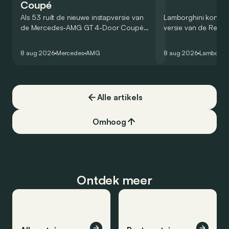
Coupé
Als 53 ruilt de nieuwe instapversie van
Lamborghini kondig
de Mercedes-AMG GT 4-Door Coupé
versie van de Revue
zijn V8 in voor een zes-in-lijn. In de
rondetijd van 1:41,6
virtuele wereld dan toch…
Hockenheimring. Het
8 aug 2026
Mercedes
AMG
8 aug 2026
Lamborghi
een record voor pr
Alle artikels
Omhoog
Ontdek meer