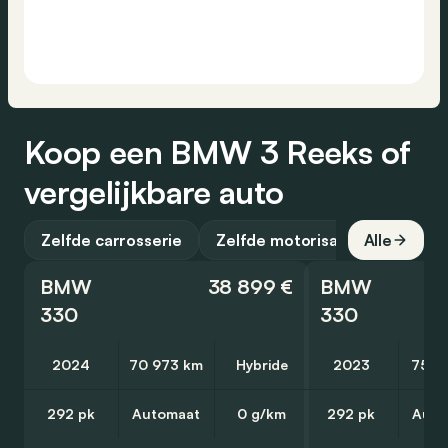
Koop een BMW 3 Reeks of
vergelijkbare auto
Zelfde carrosserie
Zelfde motorisatie
Alle
BMW
38 899 €
BMW
330
330
2024
70 973 km
Hybride
2023
75 4
292 pk
Automaat
0 g/km
292 pk
Auto