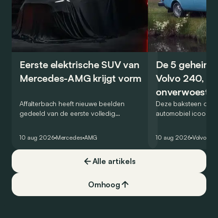
Eerste elektrische SUV van
De 5 geheime
Mercedes-AMG krijgt vorm
Volvo 240, de
onverwoestb
Affalterbach heeft nieuwe beelden
kubus
Deze baksteen op w
gedeeld van de eerste volledig
automobiel icoon? Ja
elektrische SUV die uitsluitend als
nieuw genre in het 
Mercedes-AMG wordt verkocht. Veel
van de veilige, prak
10 aug 2026
Mercedes
AMG
10 aug 2026
Volvo
Ret
wordt echter nog niet prijsgegeven.
onverwoestbare bre
zeker snuifje ‘chique
Alle artikels
een ongelooflijk suc
zegt alles: hij was b
markt in 4 reeksen.
Omhoog