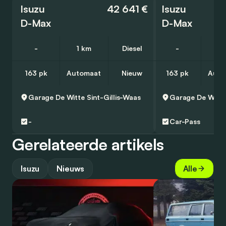
Isuzu
42 641 €
Isuzu
D-Max
D-Max
-
1 km
Diesel
-
5 
163 pk
Automaat
Nieuw
163 pk
Auto
Garage De Witte
Sint-Gillis-Waas
Garage De Witte
-
Car-Pass
Gerelateerde artikels
Isuzu
Nieuws
Alle