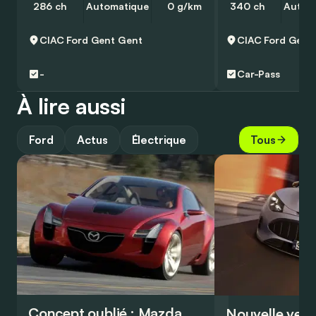
286 ch
Automatique
0 g/km
340 ch
Autom
CIAC Ford Gent
Gent
CIAC Ford Gent
-
Car-Pass
À lire aussi
Ford
Actus
Électrique
Tous
Concept oublié : Mazda
Nouvelle vers