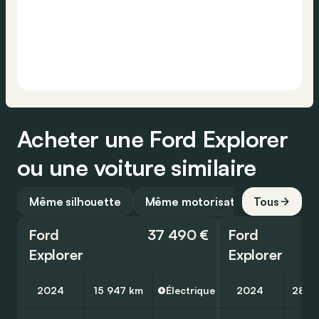
Acheter une Ford Explorer
ou une voiture similaire
Même silhouette
Même motorisation
Tous
Ford
37 490 €
Ford
Explorer
Explorer
2024
15 947 km
Électrique
2024
28 7