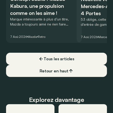
Kabura, une propulsion
Mercedes-A
comme on les aime !
4 Portes
Marque intéressante à plus d’un titre,
53 oblige, cette nou
Mazda a toujours aimé ne rien faire
d’entrée de gamme
comme les autres. Ce concept présenté
GT Coupé 4 Portes 
au salon de Détroit en 2006 le prouve
un six-cylindre en li
7 Aoû 2026
Mazda
Retro
7 Aoû 2026
Mercedes
de la plus belle des manières…
moins…
Tous les articles
Retour en haut
Explorez davantage