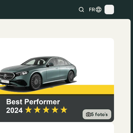
FR
5 foto’s