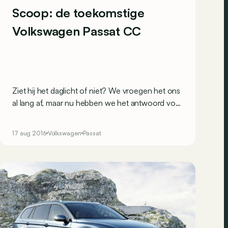
Scoop: de toekomstige
Volkswagen Passat CC
Ziet hij het daglicht of niet? We vroegen het ons
al lang af, maar nu hebben we het antwoord voor
ons! Volkswagen maakt van zijn Passat een
vierdeurs-coupé. De naam van de vorige
17 aug 2016
Volkswagen
Passat
generatie (CC) zal echter worden gewijzigd.