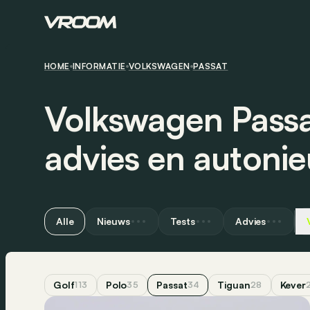
HOME
INFORMATIE
VOLKSWAGEN
PASSAT
Volkswagen Passa
advies en autoni
Alle
Nieuws
Tests
Advies
Golf
Polo
Passat
Tiguan
Kever
113
35
34
28