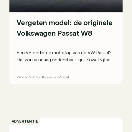
Vergeten model: de originele
Volkswagen Passat W8
Een V8 onder de motorkap van de VW Passat?
Dat zou vandaag ondenkbaar zijn. Zowat vijftien
jaar geleden was het dat niet: de Passat W8 had
het gemunt op BMW en Mercedes.
28 dec 2016
Volkswagen
Passat
ADVERTENTIE