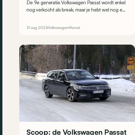
De 9e generatie Volkswagen Passat wordt enkel
nog verkocht als break, maar je hebt wel nog een
brede keuze aan verbrandingsmotoren en plug-
inhybrides met een elektrisch rijbereik van meer
31 aug 2023
Volkswagen
Passat
dan 100 km.
Scoop: de Volkswagen Passat