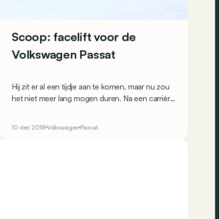
Scoop: facelift voor de
Volkswagen Passat
Hij zit er al een tijdje aan te komen, maar nu zou
het niet meer lang mogen duren. Na een carrière
van een dikke vier jaar krijgt de Volkswagen
Passat een facelift.
10 dec 2018
Volkswagen
Passat