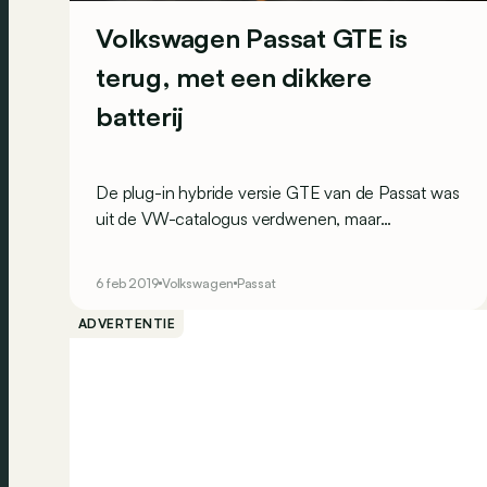
Volkswagen Passat GTE is
terug, met een dikkere
batterij
De plug-in hybride versie GTE van de Passat was
uit de VW-catalogus verdwenen, maar
binnenkort duikt hij weer op. Daarbij pakt hij
meteen uit met een gevoelig groter elektrisch
6 feb 2019
Volkswagen
Passat
rijbereik.
ADVERTENTIE