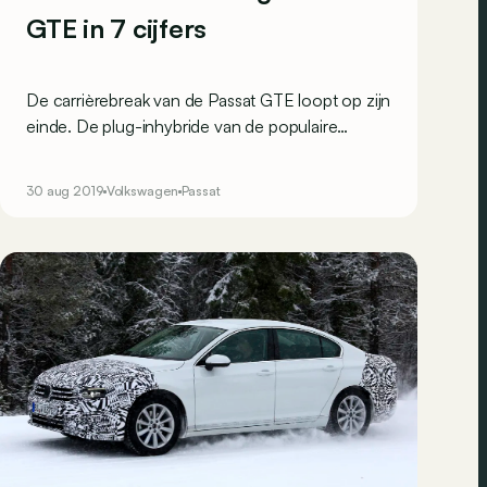
GTE in 7 cijfers
De carrièrebreak van de Passat GTE loopt op zijn
einde. De plug-inhybride van de populaire
Duitser werd onder handen genomen. Een
samenvatting in zeven cijfers.
30 aug 2019
Volkswagen
Passat