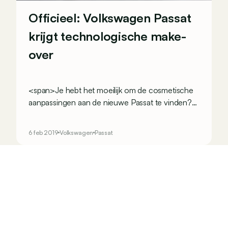
Officieel: Volkswagen Passat
krijgt technologische make-
over
<span>Je hebt het moeilijk om de cosmetische
aanpassingen aan de nieuwe Passat te vinden?
Dat is ook normaal: deze make-over is vooral
technologisch van aard, om het model nog
6 feb 2019
Volkswagen
Passat
dichter bij de premiumwereld te brengen.
</span>