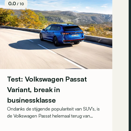
0.0
/ 10
Test: Volkswagen Passat
Variant, break in
businessklasse
Ondanks de stijgende populariteit van SUV’s, is
de Volkswagen Passat helemaal terug van
weggeweest. Hij is er nu enkel nog als break en
mikt zelfs op het premiumsegment.