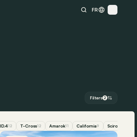
FR
Filters
2
ID.4
T-Cross
Amarok
California
Scirocco
12
12
11
9
9