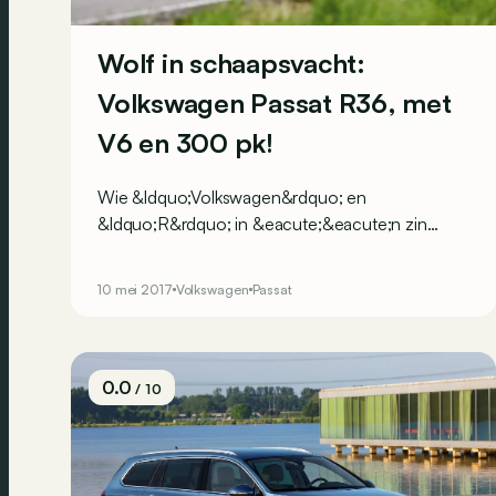
Wolf in schaapsvacht:
Volkswagen Passat R36, met
V6 en 300 pk!
Wie &ldquo;Volkswagen&rdquo; en
&ldquo;R&rdquo; in &eacute;&eacute;n zin
opnoemt, heeft het waarschijnlijk over de Golf R
of diens voorganger, de R32. Maar nog niet zo
10 mei 2017
Volkswagen
Passat
lang geleden gebruikte VW de letter R ook bij de
Passat.
0.0
/ 10