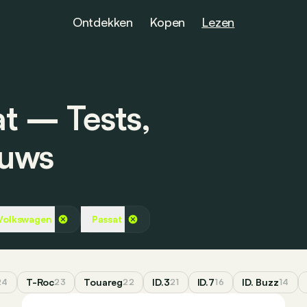
Ontdekken
Kopen
Lezen
t ― Tests,
euws
Volkswagen
Passat
T-Roc
Touareg
ID.3
ID.7
ID. Buzz
24
23
22
21
16
14