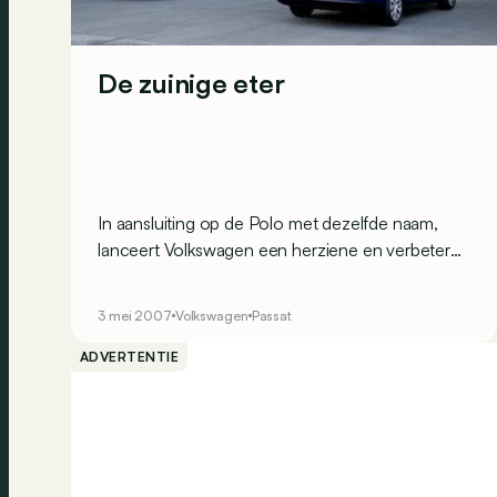
De zuinige eter
In aansluiting op de Polo met dezelfde naam,
lanceert Volkswagen een herziene en verbeterde
Passat met als doel de vermindering van verbruik
en vervuiling. Ten nadele van het rijplezier?
3 mei 2007
Volkswagen
Passat
ADVERTENTIE