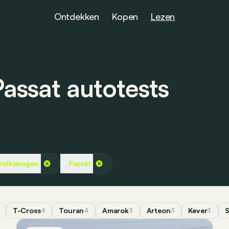
Ontdekken
Kopen
Lezen
assat autotests
Volkswagen
Passat
T-Cross
Touran
Amarok
Arteon
Kever
S
4
4
3
3
3