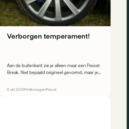
Verborgen temperament!
Aan de buitenkant zie je alleen maar een Passat
Break. Niet bepaald origineel gevormd, maar je
komt ze wel met hopen tegen op onze wegen.
En toch, onder het brave kleedje verstopt een
8 okt 2008
Volkswagen
Passat
erg sportief hart dat met alle plezier zijn 300
uiterst beschikbare pk aanspreekt.