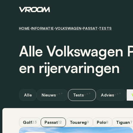
HOME
INFORMATIE
VOLKSWAGEN
PASSAT
TESTS
Alle Volkswagen P
en rijervaringen
Alle
Nieuws
Tests
Advies
Golf
Passat
Touareg
Polo
Tiguan
23
12
9
8
7