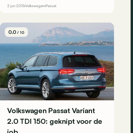
dit een ‘budget-Passat’ of een coherente
2 jun 2015
Volkswagen
Passat
keuze?
0.0
/ 10
Volkswagen Passat Variant
2.0 TDI 150: geknipt voor de
job