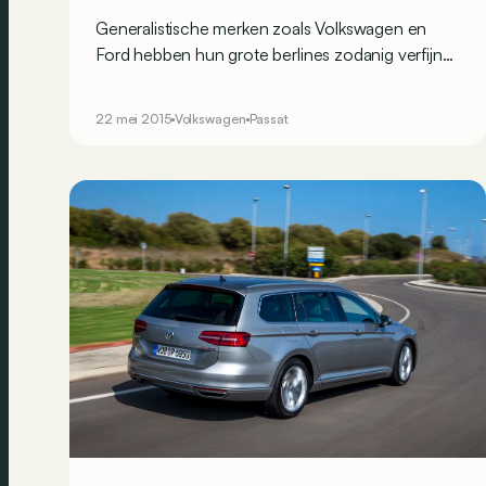
Generalistische merken zoals Volkswagen en
Ford hebben hun grote berlines zodanig verfijnd,
dat je je achter het stuur van een premiumberline
waant. De nieuwe Passat of Mondeo, welke auto
22 mei 2015
Volkswagen
Passat
slaat het beste figuur tegenover het Duitse trio
op de markt van de bedrijfswagens?