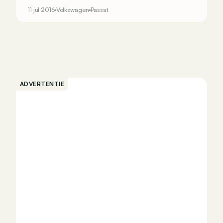
revolutie te beginnen met groene motoren. De
11 jul 2016
Volkswagen
Passat
toekomst is elektrisch en op zijn minst plug-
inhybride! Een &ldquo;close encounter of the
third kind&rdquo; met de Passat GTE.
ADVERTENTIE