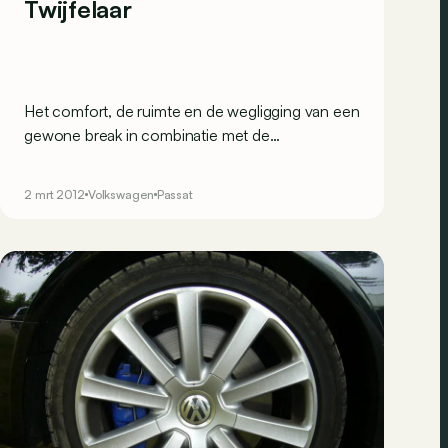
Twijfelaar
Het comfort, de ruimte en de wegligging van een
gewone break in combinatie met de
terreinmogelijkheden van een SUV: volgens
Volkswagen zijn veel bestuurders vruchteloos op
2 mrt 2012
Volkswagen
Passat
zoek naar zo’n auto. Misschien is de nieuwe
Passat Alltrack dé oplossing?