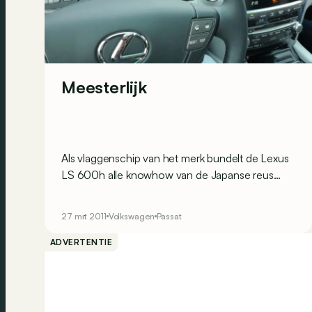
Meesterlijk
Als vlaggenschip van het merk bundelt de Lexus
LS 600h alle knowhow van de Japanse reus
Toyota. We kropen achter het stuur om te
proeven van technologie en door de laars van
27 mrt 2011
Volkswagen
Passat
Henegouwen te reizen, een regio die het
ontdekken waard is.
ADVERTENTIE