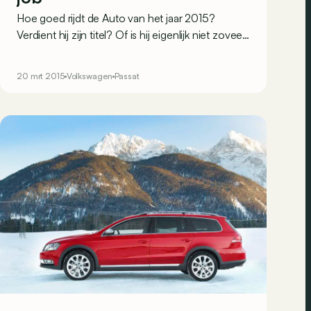
Hoe goed rijdt de Auto van het jaar 2015?
Verdient hij zijn titel? Of is hij eigenlijk niet zoveel
veranderd tegenover zijn voorganger? We
testen de breakversie met TDI van 150 pk om dit
20 mrt 2015
Volkswagen
Passat
te beoordelen.