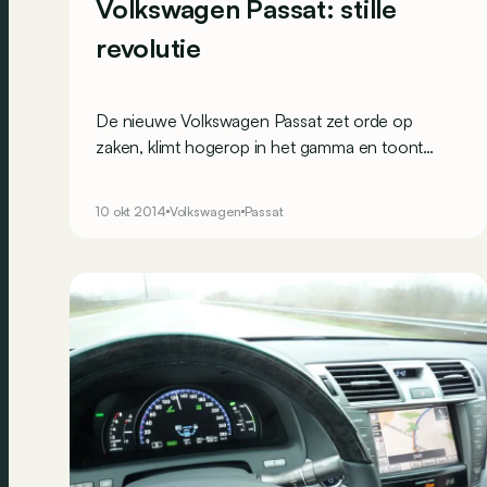
Volkswagen Passat: stille
revolutie
De nieuwe Volkswagen Passat zet orde op
zaken, klimt hogerop in het gamma en toont
waarom hij vaak als referentie geldt. De
langverwachte nieuwe Passat zit vol technologie
10 okt 2014
Volkswagen
Passat
van het topgamma. Maar is het meer dan een
commercieel verhaaltje? Voor het antwoord op
die vraag kropen we achter het stuur.