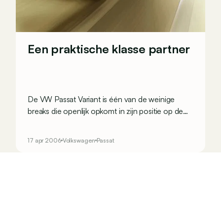
Een praktische klasse partner
De VW Passat Variant is één van de weinige
breaks die openlijk opkomt in zijn positie op de
markt, zonder de monovolumes op te lichten.
Nochtans hebben de stijl en het design de eerste
17 apr 2006
Volkswagen
Passat
rol die een wagen moet hebben niet benadeeld :
praktisch zijn.