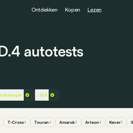
Ontdekken
Kopen
Lezen
D.4 autotests
Volkswagen
ID.4
T-Cross
Touran
Amarok
Arteon
Kever
S
4
4
3
3
3