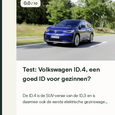
0.0
/ 10
Test: Volkswagen ID.4, een
goed ID voor gezinnen?
De ID.4 is de SUV-versie van de ID.3 en is
daarmee ook de eerste elektrische gezinswagen
van Volkswagen. Laten we zien of hij
ecobewuste ouders kan overtuigen.