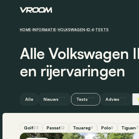
HOME
INFORMATIE
VOLKSWAGEN
ID.4
TESTS
Alle Volkswagen I
en rijervaringen
Alle
Nieuws
Tests
Advies
Golf
Passat
Touareg
Polo
Tiguan
23
12
9
8
7