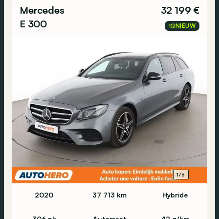
Mercedes
32 199 €
E 300
NIEUW
1/6
2020
37 713 km
Hybride
306 pk
Automaat
42 g/km