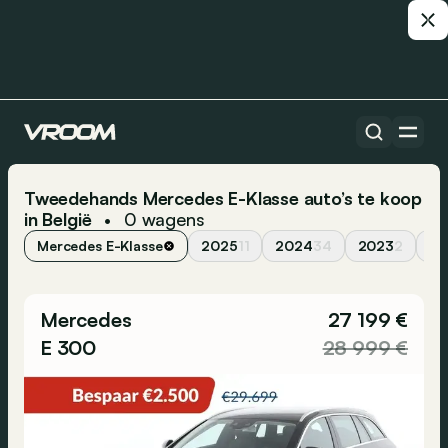
Tweedehands Mercedes E-Klasse auto’s te koop
in België
0
wagens
•
Mercedes E-Klasse
2025
11
2024
34
2023
2
20
Mercedes
27 199 €
E 300
28 999 €