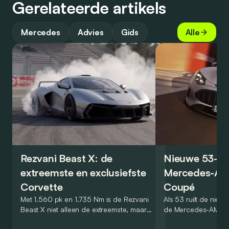
Gerelateerde artikels
Mercedes
Advies
Gids
Alle
Rezvani Beast X: de
Nieuwe 53-ve
extreemste en exclusiefste
Mercedes-AM
Corvette
Coupé
Met 1.560 pk en 1.735 Nm is de Rezvani
Als 53 ruilt de nieu
Beast X niet alleen de extreemste, maar
de Mercedes-AMG 
met slechts vijf exemplaren ook de meest
zijn V8 in voor een ze