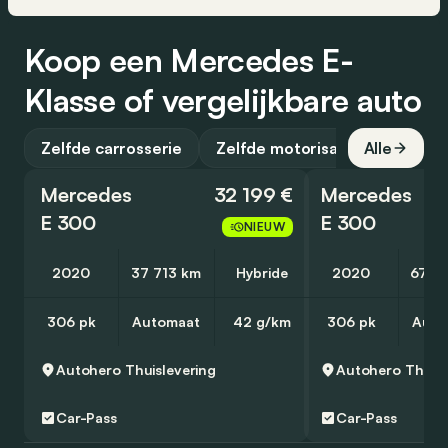
Koop een Mercedes E-
Klasse of vergelijkbare auto
Zelfde carrosserie
Zelfde motorisatie
Alle
Mercedes
32 199 €
Mercedes
E 300
E 300
NIEUW
2020
37 713 km
Hybride
2020
67 4
306 pk
Automaat
42 g/km
306 pk
Auto
Autohero
Thuislevering
Autohero
Thuisl
Car-Pass
Car-Pass