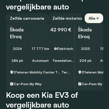
vergelijkbare auto
Zelfde carrosserie
Zelfde motorisatie
Alle
Škoda
42 990 €
Škoda
Elroq
Elroq
2026
17 777 km
Elektrisch
2025
13 7
286 pk
Automaat
Tweedehands
204 pk
Auto
D'Ieteren Mobility Center Ternat
Ternat
Car-Pass
My Way
Car-Pass
My Wa
Koop een Kia EV3 of
vergelijkbare auto