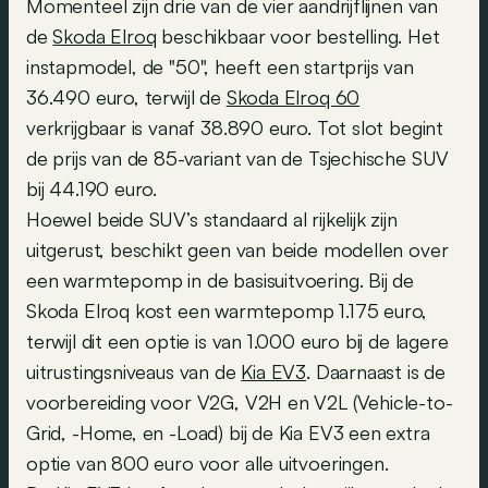
Momenteel zijn drie van de vier aandrijflijnen van
de
Skoda Elroq
beschikbaar voor bestelling. Het
instapmodel, de "50", heeft een startprijs van
36.490 euro, terwijl de
Skoda Elroq 60
verkrijgbaar is vanaf 38.890 euro. Tot slot begint
de prijs van de 85-variant van de Tsjechische SUV
bij 44.190 euro.
Hoewel beide SUV’s standaard al rijkelijk zijn
uitgerust, beschikt geen van beide modellen over
een warmtepomp in de basisuitvoering. Bij de
Skoda Elroq kost een warmtepomp 1.175 euro,
terwijl dit een optie is van 1.000 euro bij de lagere
uitrustingsniveaus van de
Kia EV3
. Daarnaast is de
voorbereiding voor V2G, V2H en V2L (Vehicle-to-
Grid, -Home, en -Load) bij de Kia EV3 een extra
optie van 800 euro voor alle uitvoeringen.