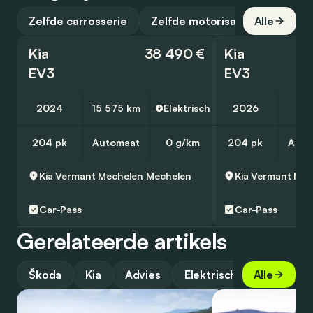
Zelfde carrosserie
Zelfde motorisatie
Alle
Kia
38 490 €
Kia
EV3
EV3
2024
15 575 km
Elektrisch
2026
25
204 pk
Automaat
0 g/km
204 pk
Auto
Kia Vermant Mechelen
Mechelen
Kia Vermant Mec
Car-Pass
Car-Pass
Gerelateerde artikels
Škoda
Kia
Advies
Elektrisch
Alle