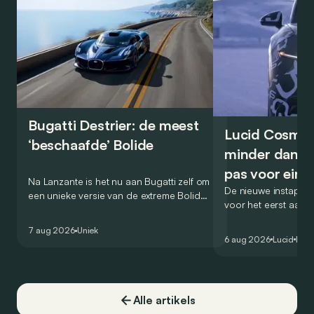
Bugatti Destrier: de meest
Lucid Cosmos
‘beschaafde’ Bolide
minder dan 5
pas voor ein
Na Lanzante is het nu aan Bugatti zelf om
De nieuwe instap-S
een unieke versie van de extreme Bolide
voor het eerst aan
voor te stellen die gehomologeerd is
zou oorspronkelijk
voor gebruik op de openbare weg.
7 aug 2026
Uniek
het gamma van de 
6 aug 2026
Lucid
Elek
constructeur vervo
Alle artikels