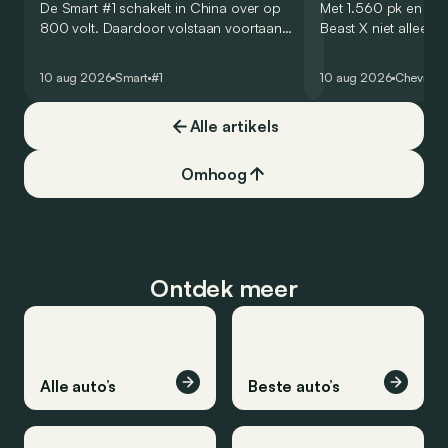
De Smart #1 schakelt in China over op
Met 1.560 pk en 1.7
800 volt. Daardoor volstaan voortaan
Beast X niet alleen 
amper 12 minuten om de batterij van de
met slechts vijf ex
elektrische SUV van 10 naar 80 procent
exclusieve Corvette.
10 aug 2026
Smart
#1
10 aug 2026
Chevrolet
te laden.
Alle artikels
Omhoog
Ontdek meer
Alle auto’s
Beste auto’s