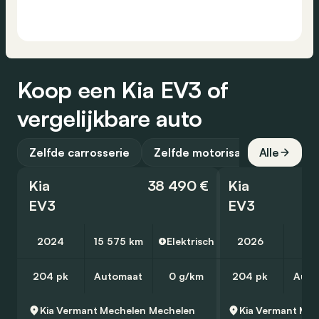
Koop een Kia EV3 of
vergelijkbare auto
Zelfde carrosserie
Zelfde motorisatie
Alle
Kia
38 490 €
Kia
EV3
EV3
2024
15 575 km
Elektrisch
2026
25
204 pk
Automaat
0 g/km
204 pk
Auto
Kia Vermant Mechelen
Mechelen
Kia Vermant Mec