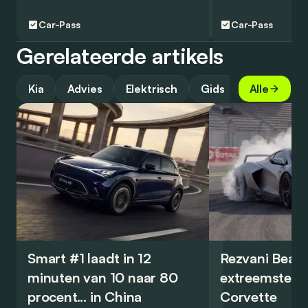
Car-Pass
Car-Pass
Gerelateerde artikels
Kia
Advies
Elektrisch
Gids
Alle
Smart #1 laadt in 12
Rezvani Beast
minuten van 10 naar 80
extreemste en
procent... in China
Corvette