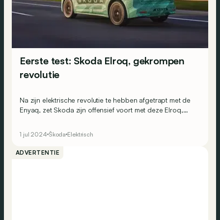
Eerste test: Skoda Elroq, gekrompen
revolutie
Na zijn elektrische revolutie te hebben afgetrapt met de
Enyaq, zet Skoda zijn offensief voort met deze Elroq,
ofwel een Enyaq met een afgeknotte kont. Is kleiner ook
beter?
1 jul 2024
Škoda
Elektrisch
ADVERTENTIE