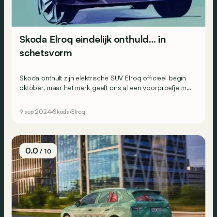
Skoda Elroq eindelijk onthuld... in
schetsvorm
Skoda onthult zijn elektrische SUV Elroq officieel begin
oktober, maar het merk geeft ons al een voorproefje met
een aantal schetsen van zijn uiterlijk.
9 sep 2024
Škoda
Elroq
0.0
/ 10