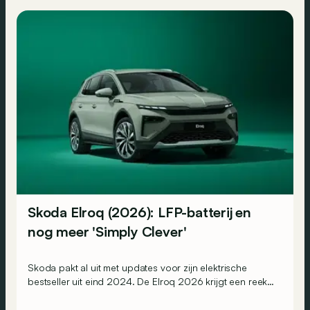
Skoda Elroq (2026): LFP-batterij en
nog meer 'Simply Clever'
Skoda pakt al uit met updates voor zijn elektrische
bestseller uit eind 2024. De Elroq 2026 krijgt een reeks
'Simply Clever'-verbeteringen, waaronder een frunk. En
ook een nieuwe, goedkopere LFP-batterij voor de 60-