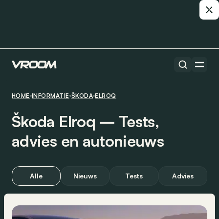
HOME
INFORMATIE
ŠKODA
ELROQ
Škoda Elroq ― Tests,
advies en autonieuws
Alle
Nieuws
Tests
Advies