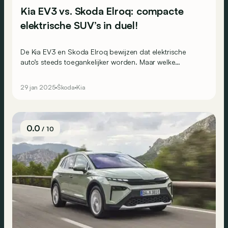
Kia EV3 vs. Skoda Elroq: compacte
elektrische SUV’s in duel!
De Kia EV3 en Skoda Elroq bewijzen dat elektrische
auto’s steeds toegankelijker worden. Maar welke
compacte elektrische SUV is de beste keuze?
29 jan 2025
Škoda
Kia
0.0
/ 10