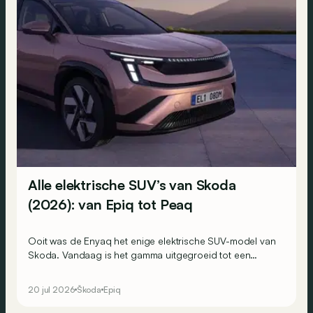
Alle elektrische SUV’s van Skoda
(2026): van Epiq tot Peaq
Ooit was de Enyaq het enige elektrische SUV-model van
Skoda. Vandaag is het gamma uitgegroeid tot een
volledige familie met de Epiq, Elroq, Enyaq en Peaq.
20 jul 2026
Škoda
Epiq