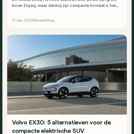
broer Enyaq, maar dankzij zijn compacte formaat is het
daarmee de snelste Skoda ooit. Toch blijven we wat op
onze honger zitten na enkele dagen achter het stuur…
12 dec 2025
Škoda
Elroq
Volvo EX30: 5 alternatieven voor de
compacte elektrische SUV