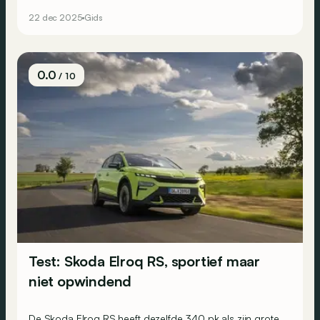
nagelaten.
22 dec 2025
Gids
0.0
/ 10
Test: Skoda Elroq RS, sportief maar
niet opwindend
De Skoda Elroq RS heeft dezelfde 340 pk als zijn grote