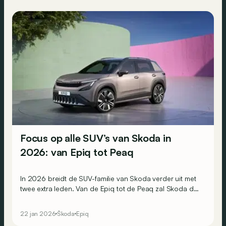
Focus op alle SUV’s van Skoda in
2026: van Epiq tot Peaq
In 2026 breidt de SUV-familie van Skoda verder uit met
twee extra leden. Van de Epiq tot de Peaq zal Skoda dan
het grootste SUV-gamma uit zijn geschiedenis
aanbieden. We overlopen samen alle modellen, met
22 jan 2026
Škoda
Epiq
verbrandingsmotor en elektrisch, binnen deze grote