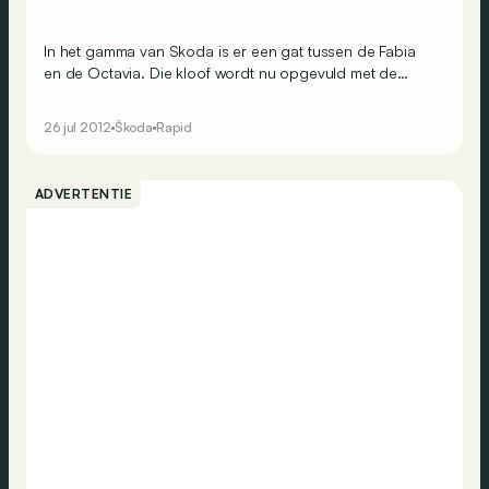
In het gamma van Skoda is er een gat tussen de Fabia
en de Octavia. Die kloof wordt nu opgevuld met de
Rapid. Hij komt pas eind dit jaar op de markt, maar we
konden hem al een eerste keer testen.
26 jul 2012
Škoda
Rapid
ADVERTENTIE