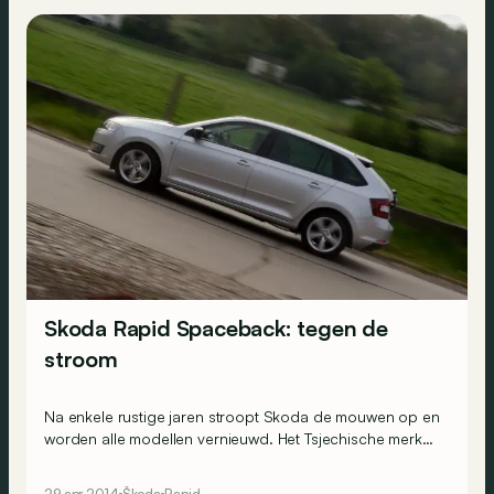
Skoda Rapid Spaceback: tegen de
stroom
Na enkele rustige jaren stroopt Skoda de mouwen op en
worden alle modellen vernieuwd. Het Tsjechische merk
serveert nu ook de Rapid om de (gigantische) kloof
tussen de Fabia en de Octavia te dichten. Na de berline
29 apr 2014
Škoda
Rapid