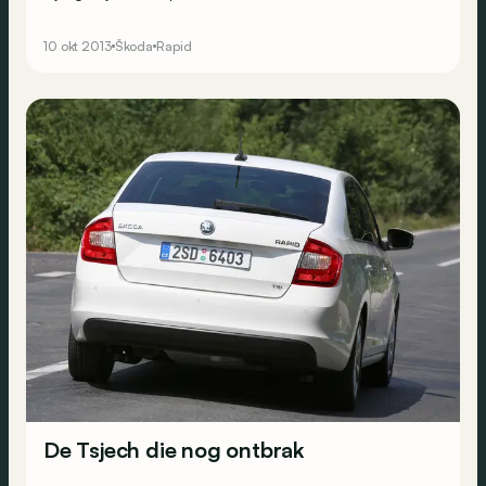
markten dan de onze. Er was dus plaats in het gamma
voor een model dat beter past bij onze verwachtingen.
10 okt 2013
Škoda
Rapid
</p> <div>&nbsp;</div>
De Tsjech die nog ontbrak