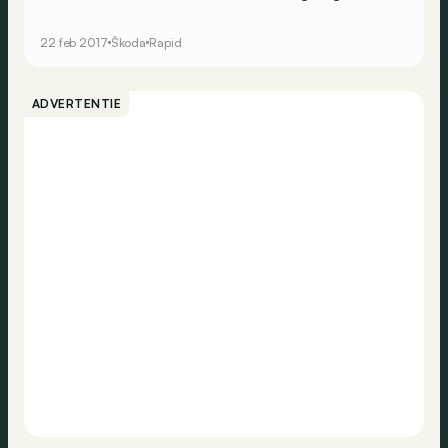
de Tsjechen ook nog de Rapid in hun rangen hebben
rondrijden. Dat is al sinds 2012 het geval.
22 feb 2017
Škoda
Rapid
ADVERTENTIE