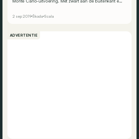
Monte Carlo-uitvoering. Met zwart aan de buitenkant en
rood aan de binnenkant.
2 sep 2019
Škoda
Scala
ADVERTENTIE