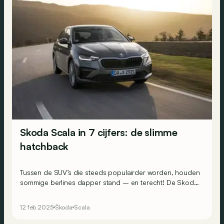
Skoda Scala in 7 cijfers: de slimme
hatchback
Tussen de SUV’s die steeds populairder worden, houden
sommige berlines dapper stand – en terecht! De Skoda
Scala bewijst waarom, met overtuigende troeven. Hier
zijn 7 cijfers die dat bevestigen!
12 feb 2025
Škoda
Scala