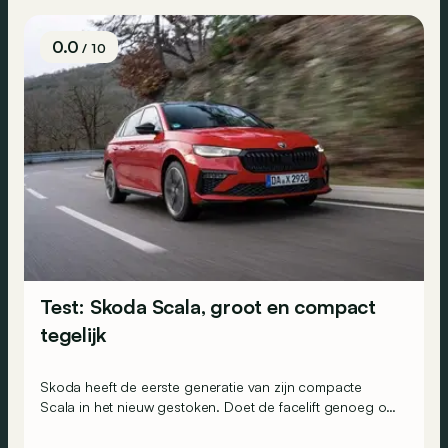
0.0
/ 10
Test: Skoda Scala, groot en compact
tegelijk
Skoda heeft de eerste generatie van zijn compacte
Scala in het nieuw gestoken. Doet de facelift genoeg om
de aanknoping te vinden met de concurrentie?