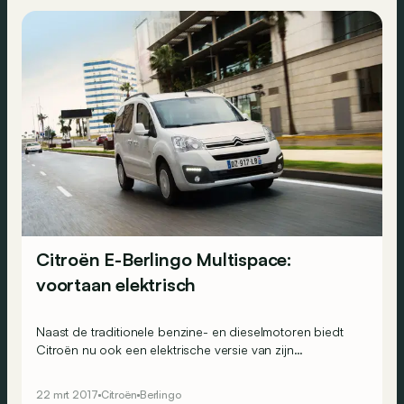
Citroën E-Berlingo Multispace:
voortaan elektrisch
Naast de traditionele benzine- en dieselmotoren biedt
Citroën nu ook een elektrische versie van zijn
&ldquo;ludospace&rdquo;. Citroën biedt dus weerwerk
tegen de Renault Kangoo Z.E., maar moet toegeven op
22 mrt 2017
Citroën
Berlingo
het rijbereik.