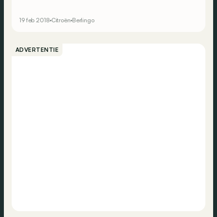
generatie drie: de grondlegger van de ludospace, de
Citroën Berlingo.
19 feb 2018
Citroën
Berlingo
ADVERTENTIE