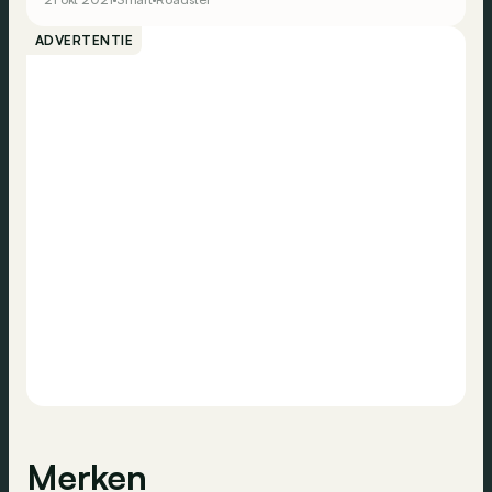
modellen tegelijk. De roadster en coupé kennen
vandaag een grote groep fanatieke volgelingen. Wat
ADVERTENTIE
mag je ervan verwachten? En welk budget moet je
voorzien?
Merken