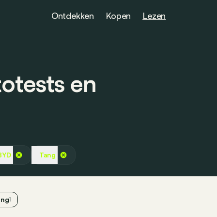
Ontdekken
Kopen
Lezen
otests en
BYD
Tang
ang
1