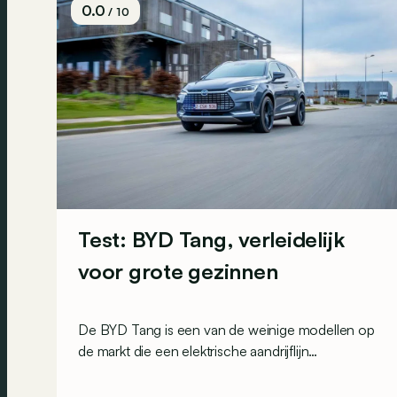
0.0
/ 10
Test: BYD Tang, verleidelijk
voor grote gezinnen
De BYD Tang is een van de weinige modellen op
de markt die een elektrische aandrijflijn
combineert met 7 zitplaatsen. Maar hij heeft veel
meer te bieden dan veel ruimte aan boord...