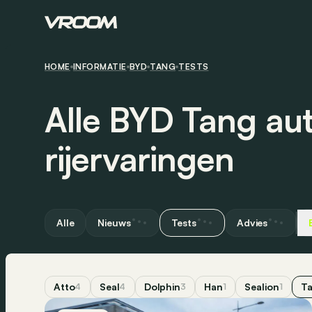
HOME
INFORMATIE
BYD
TANG
TESTS
Alle BYD Tang aut
rijervaringen
Alle
Nieuws
Tests
Advies
Atto
Seal
Dolphin
Han
Sealion
T
4
4
3
1
1