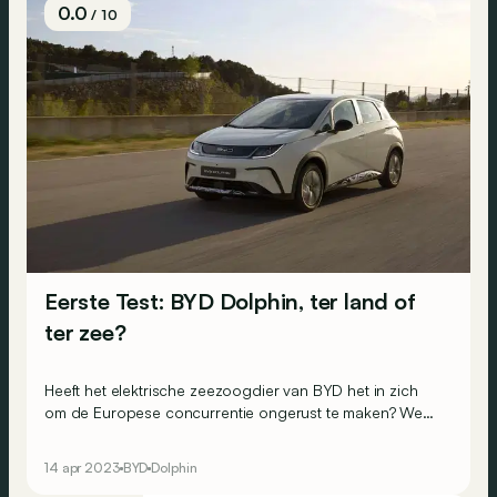
0.0
/ 10
Eerste Test: BYD Dolphin, ter land of
ter zee?
Heeft het elektrische zeezoogdier van BYD het in zich
om de Europese concurrentie ongerust te maken? We
geven al een eerste antwoord na een korte test op een
afgesloten piste...
14 apr 2023
BYD
Dolphin