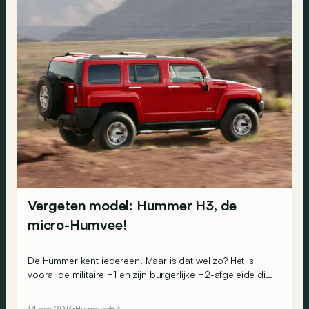
Vergeten model: Hummer H3, de
micro-Humvee!
De Hummer kent iedereen. Maar is dat wel zo? Het is
vooral de militaire H1 en zijn burgerlijke H2-afgeleide die
je bekend voorkomen. Maar herinner je je deze kleine H3
nog?
14 nov 2016
Hummer
H3