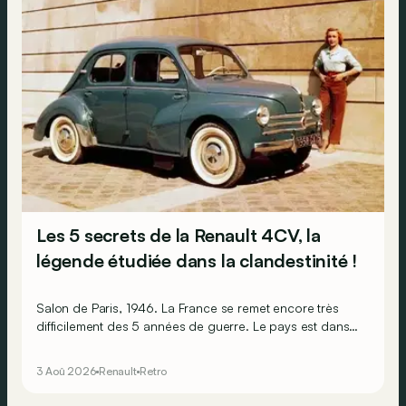
Les 5 secrets de la Renault 4CV, la
légende étudiée dans la clandestinité !
Salon de Paris, 1946. La France se remet encore très
difficilement des 5 années de guerre. Le pays est dans
les gravats, les Français sont épuisés et ruinés et
l’économie est par terre. Pourtant, l’humeur est au beau
3 Aoû 2026
Renault
Retro
fixe, car sur le stand Renault, il y a la promesse de
lendemains qui chantent !