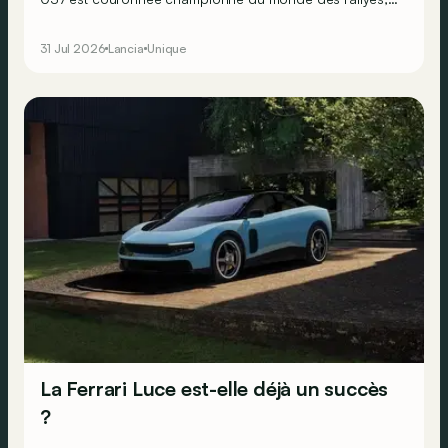
en dépit de ses deux roues motrices seulement. Mais
Lancia sait que pour faire perdurer le succès, il doit se
31 Jul 2026
Lancia
Unique
résoudre à la transmission intégrale… Ne faisant
décidément rien comme les autres, le constructeur
transalpin développe alors une bien curieuse berline : la
Trevi Bimotore !
La Ferrari Luce est-elle déjà un succès
?