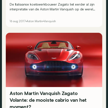
De Italiaanse koetswerkbouwer Zagato liet eerder al zijn
interpretatie van de Aston Martin Vanquish op de wereld
los. De bloedmooie coupé en cabriolet worden nu
aangevuld door een Speedster en zelfs… een Shooting
16 aug 2017
Aston Martin
Vanquish
Brake!
Aston Martin Vanquish Zagato
Volante: de mooiste cabrio van het
moment?