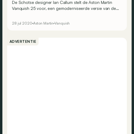
De Schotse designer Ian Callum stelt de Aston Martin
Vanquish 25 voor, een gemoderniseerde versie van de
‘oude’ Vanquish, met nieuwe technologie en iets meer
vermogen.
28 jul 2020
Aston Martin
Vanquish
ADVERTENTIE