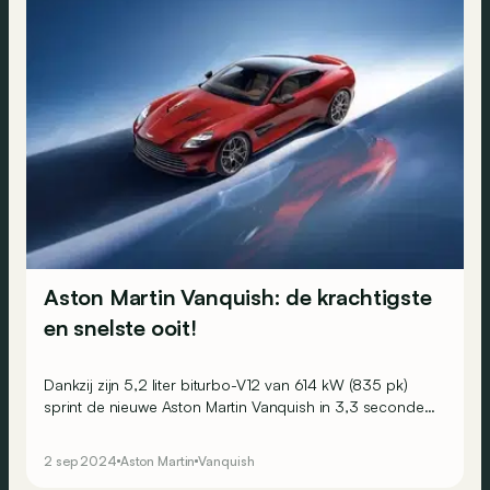
Aston Martin Vanquish: de krachtigste
en snelste ooit!
Dankzij zijn 5,2 liter biturbo-V12 van 614 kW (835 pk)
sprint de nieuwe Aston Martin Vanquish in 3,3 seconden
naar 100 km/u en haalt hij een topsnelheid van 345
km/u!
2 sep 2024
Aston Martin
Vanquish