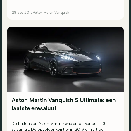
voorbereid aan de start te verschijnen, wordt hij aan
extreme tests onderworpen. Ook bij
28 dec 2017
Aston Martin
Vanquish
diepvriestemperaturen.
Aston Martin Vanquish S Ultimate: een
laatste eresaluut
De Britten van Aston Martin zwaaien de Vanquish S
stilaan uit. De opvolger komt er in 2019 en ruilt de