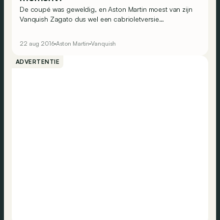
De coupé was geweldig, en Aston Martin moest van zijn
Vanquish Zagato dus wel een cabrioletversie
maken&hellip; Dat is dus gebeurd, maar hij is niet voor
iedereen weggelegd!
22 aug 2016
Aston Martin
Vanquish
ADVERTENTIE