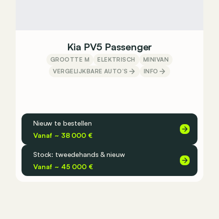
Kia PV5 Passenger
GROOTTE M
ELEKTRISCH
MINIVAN
VERGELIJKBARE AUTO’S
INFO
Nieuw te bestellen
Vanaf ~ 38 000 €
Stock: tweedehands & nieuw
Vanaf ~ 45 000 €