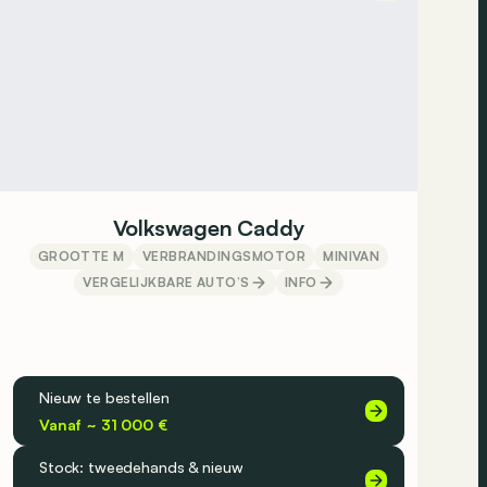
Jaecoo
Jeep
KGM
Kia
Lamborghini
Lancia
Land Rover
Leapmotor
Lexus
Volkswagen Caddy
Linktour
GROOTTE M
VERBRANDINGSMOTOR
MINIVAN
Lotus
VERGELIJKBARE AUTO’S
INFO
Lucid
Lynk&Co
Maserati
Maxus
Nieuw te bestellen
Mazda
McLaren
Vanaf ~ 31 000 €
Mercedes
Stock: tweedehands & nieuw
MG