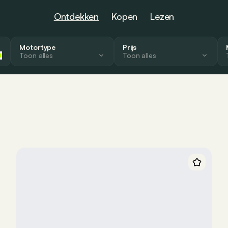
Ontdekken
Kopen
Lezen
Motortype
Prijs
Toon alles
Toon alles
Verbrandingsmotor
Van
Elektrisch
Full hybride
Plug-in Hybride
Waterstof