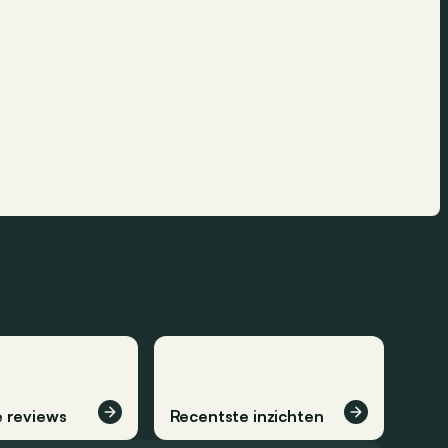
Tesla
Toyota
Volkswagen
Volvo
Voyah
Xpeng
Zeekr
 reviews
Recentste inzichten