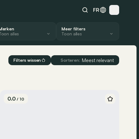
FR
Merken
Meer filters
Toon alles
Abarth
Stijl
Tot
Aiways
Meest relevant
Filters wissen
Sorteren:
Cool
Alfa Romeo
Offroad
Alpina
Sportief
Alpine
Aston Martin
Zitplaatsen
Audi
0.0
/ 10
BAIC
2
Bentley
4
BMW
5
BYD
6
Cadillac
7
Chevrolet