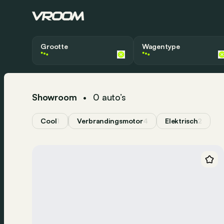
Grootte
Wagentype
Grootte XS
Hatchback
Grootte S
SUV
Showroom
0
auto’s
•
Grootte M
Berline
Grootte L
Break
Cool
1
Verbrandingsmotor
4
Elektrisch
2
Grootte XL
Coupé
Cabrio
Minivan
Bestelwagen
Pick-up