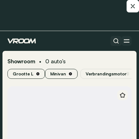
Showroom
0
auto’s
•
Grootte L
Minivan
Verbrandingsmotor
8