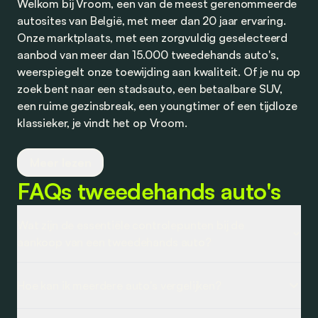
Welkom bij Vroom, een van de meest gerenommeerde
autosites van België, met meer dan 20 jaar ervaring.
Onze marktplaats, met een zorgvuldig geselecteerd
aanbod van meer dan 15.000 tweedehands auto's,
weerspiegelt onze toewijding aan kwaliteit. Of je nu op
zoek bent naar een stadsauto, een betaalbare SUV,
een ruime gezinsbreak, een youngtimer of een tijdloze
klassieker, je vindt het op Vroom.
Wij werken nauw samen met vertrouwde dealers en
Meer lezen
partners om je competitieve aanbiedingen te bieden
FAQs tweedehands auto's
op tweedehands auto's, evenals op financiering en
verzekering. Transparantie staat bij ons centraal, en
we nodigen je uit om je ervaringen met ons te delen.
Wat zijn de essentiële controlepunten bij de
Of het nu gaat om een aankoop bij een dealer of een
aankoop van een tweedehands auto?
detail dat correctie vereist, wij staan klaar om te
De aankoop van een tweedehands auto begint bij de
luisteren en actie te ondernemen voor een optimale
Hoe kan ik meerdere auto's vergelijken?
documenten: een inschrijvingsbewijs,
ervaring.
gelijkvormigheidsattest, technische keuring en Car-Pass
We werken aan een nieuwe functie waarmee je meerdere