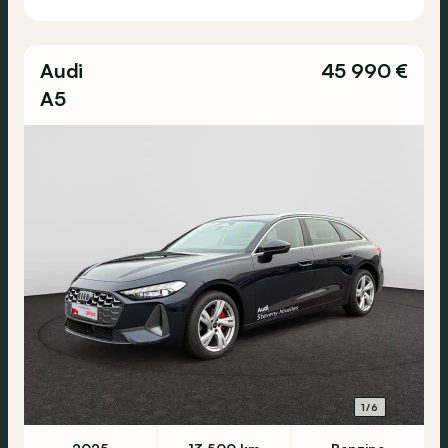
Audi
45 990 €
A5
1/6