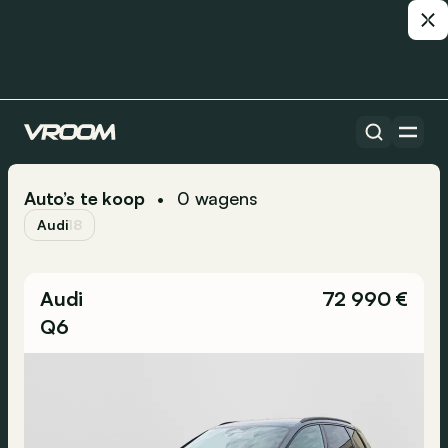
Auto’s te koop
0
wagens
•
Audi
18
Audi
72 990 €
Q6