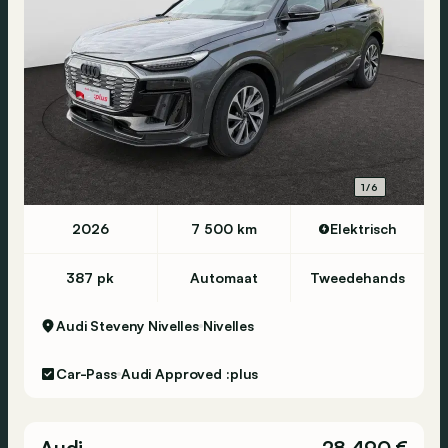
1/6
2026
7 500 km
Elektrisch
387 pk
Automaat
Tweedehands
Audi Steveny Nivelles
Nivelles
Car-Pass
Audi Approved :plus
Audi
28 490 €