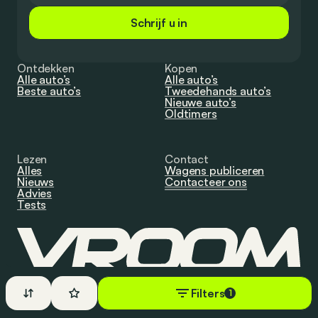
Schrijf u in
Ontdekken
Kopen
Alle auto’s
Alle auto’s
Beste auto’s
Tweedehands auto’s
Nieuwe auto’s
Oldtimers
Lezen
Contact
Alles
Wagens publiceren
Nieuws
Contacteer ons
Advies
Tests
© 2025 Vroom. Alle rechten voorbehouden.
Filters
1
Privacybeleid
Gebruiksvoorwaarden
Cookiebeheer