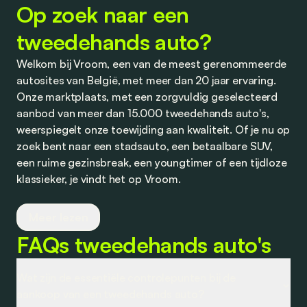
Op zoek naar een
tweedehands auto?
Welkom bij Vroom, een van de meest gerenommeerde
autosites van België, met meer dan 20 jaar ervaring.
Onze marktplaats, met een zorgvuldig geselecteerd
aanbod van meer dan 15.000 tweedehands auto's,
weerspiegelt onze toewijding aan kwaliteit. Of je nu op
zoek bent naar een stadsauto, een betaalbare SUV,
een ruime gezinsbreak, een youngtimer of een tijdloze
klassieker, je vindt het op Vroom.
Wij werken nauw samen met vertrouwde dealers en
Meer lezen
partners om je competitieve aanbiedingen te bieden
FAQs tweedehands auto's
op tweedehands auto's, evenals op financiering en
verzekering. Transparantie staat bij ons centraal, en
we nodigen je uit om je ervaringen met ons te delen.
Wat zijn de essentiële controlepunten bij de
Of het nu gaat om een aankoop bij een dealer of een
aankoop van een tweedehands auto?