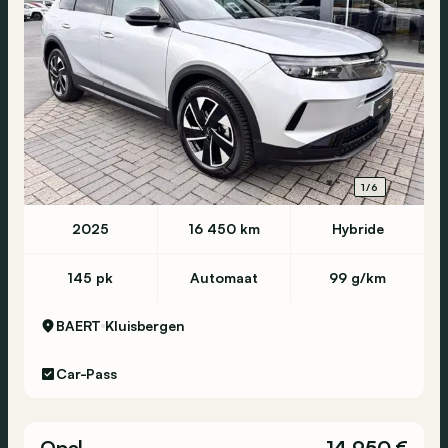
1/6
2025
16 450 km
Hybride
145 pk
Automaat
99 g/km
BAERT
Kluisbergen
Car-Pass
Opel
14 950 €