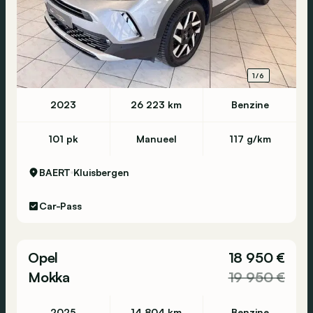
1/6
2023
26 223 km
Benzine
101 pk
Manueel
117 g/km
BAERT
Kluisbergen
Car-Pass
Opel
18 950 €
Mokka
19 950 €
2025
14 804 km
Benzine