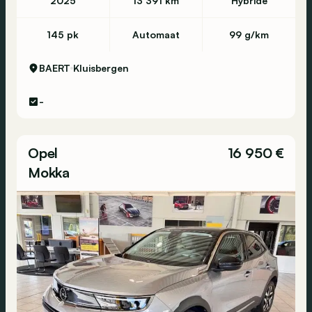
2025
13 391 km
Hybride
145 pk
Automaat
99 g/km
BAERT
Kluisbergen
-
Opel
16 950 €
Mokka