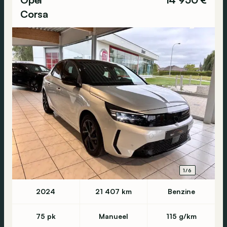
Corsa
1/6
2024
21 407 km
Benzine
75 pk
Manueel
115 g/km