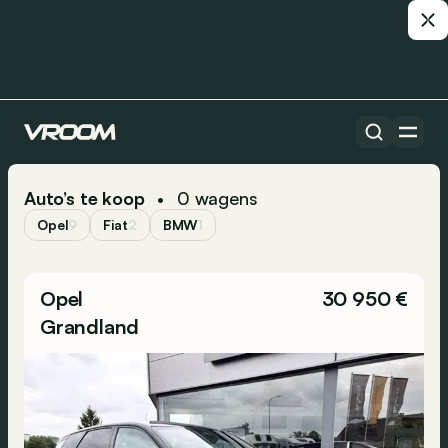
Auto’s te koop
0
wagens
•
Opel
9
Fiat
2
BMW
1
Opel
30 950 €
Grandland