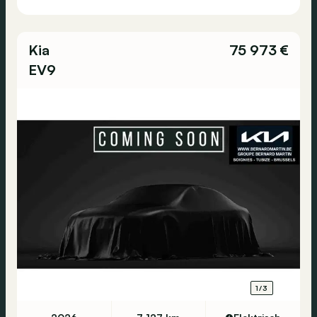
Kia
75 973 €
EV9
1/3