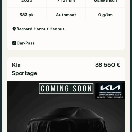
2026
7 127 km
Elektrisch
383 pk
Automaat
0 g/km
Bernard Hannut
Hannut
Car-Pass
Kia
38 560 €
Sportage