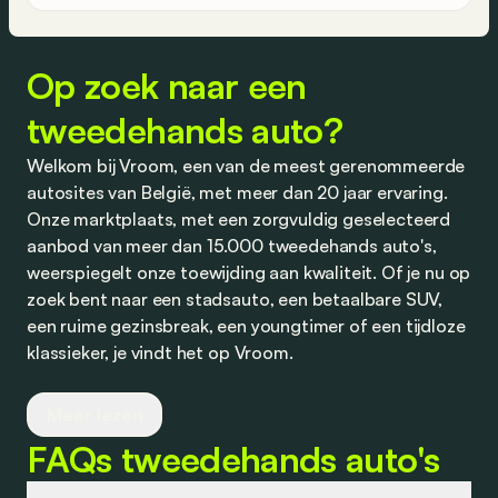
Op zoek naar een
tweedehands auto?
Welkom bij Vroom, een van de meest gerenommeerde
autosites van België, met meer dan 20 jaar ervaring.
Onze marktplaats, met een zorgvuldig geselecteerd
aanbod van meer dan 15.000 tweedehands auto's,
weerspiegelt onze toewijding aan kwaliteit. Of je nu op
zoek bent naar een stadsauto, een betaalbare SUV,
een ruime gezinsbreak, een youngtimer of een tijdloze
klassieker, je vindt het op Vroom.
Wij werken nauw samen met vertrouwde dealers en
Meer lezen
partners om je competitieve aanbiedingen te bieden
FAQs tweedehands auto's
op tweedehands auto's, evenals op financiering en
verzekering. Transparantie staat bij ons centraal, en