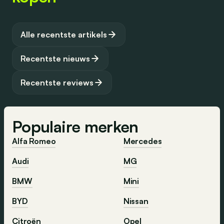
u past. Aarzel niet om tijdens dit aankoopproces vragen te
Als je een account aanmaakt, kun je ook advertenties
stellen aan de dealer.
opslaan en de status ervan volgen. Vroom maakt het
gemakkelijk en toegankelijk om jouw perfecte auto te
Alle recentste artikels
vinden.
Recentste nieuws
Recentste reviews
Populaire merken
Alfa Romeo
Mercedes
Audi
MG
BMW
Mini
BYD
Nissan
Citroën
Opel