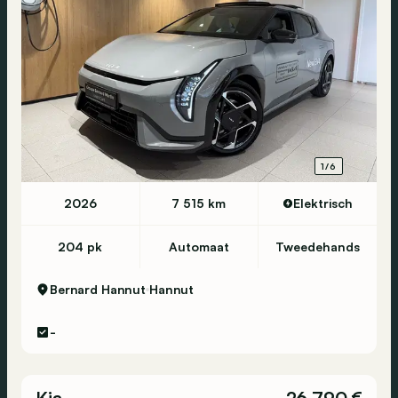
1/6
2026
7 515 km
Elektrisch
204 pk
Automaat
Tweedehands
Bernard Hannut
Hannut
-
Kia
26 790 €