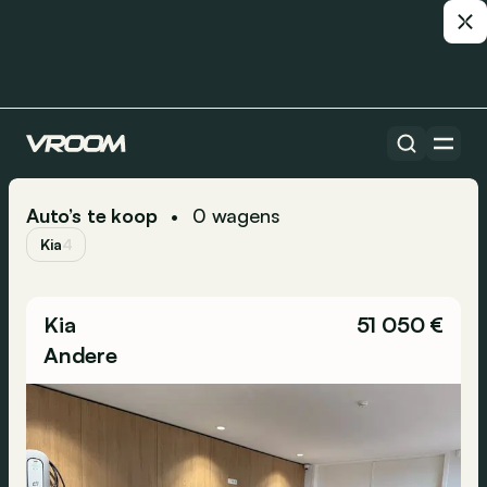
Auto’s te koop
0
wagens
•
Kia
4
Kia
51 050 €
Andere