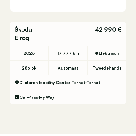
Škoda
42 990 €
Elroq
2026
17 777 km
Elektrisch
286 pk
Automaat
Tweedehands
D'Ieteren Mobility Center Ternat
Ternat
Car-Pass
My Way