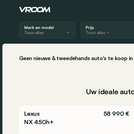
Merk en model
Prijs
Toon alles
Geen nieuwe & tweedehands auto's te koop in 
Uw ideale auto
Lexus
58 990 €
NX 450h+