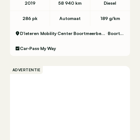
2019
58 940 km
Diesel
286 pk
Automaat
189 g/km
D’Ieteren Mobility Center Boortmeerbeek - Volkswagen & Commercial Vehicles
Boortmeerbeek
Car-Pass
My Way
ADVERTENTIE