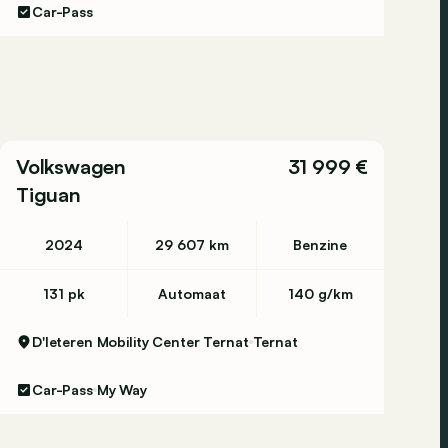
Car-Pass
Volkswagen
31 999 €
Tiguan
2024
29 607 km
Benzine
131 pk
Automaat
140 g/km
D'Ieteren Mobility Center Ternat
Ternat
Car-Pass
My Way