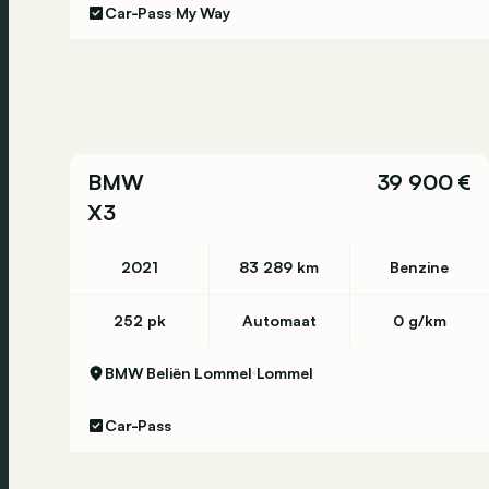
Car-Pass
My Way
BMW
39 900 €
X3
2021
83 289 km
Benzine
252 pk
Automaat
0 g/km
BMW Beliën Lommel
Lommel
Car-Pass