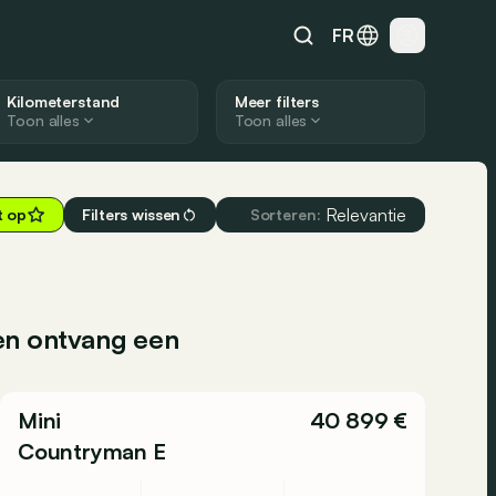
FR
Kilometerstand
Meer filters
Toon alles
Toon alles
Relevantie
t op
Filters wissen
Sorteren:
 en ontvang een
Mini
40 899 €
Countryman E