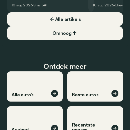
elektrische SUV van 10 naar 80 procent
exclusieve Corvette.
10 aug 2026
Smart
#1
10 aug 2026
Chevrolet
te laden.
Alle artikels
Omhoog
Ontdek meer
Alle auto’s
Beste auto’s
Recentste
Aanbod
nieuws