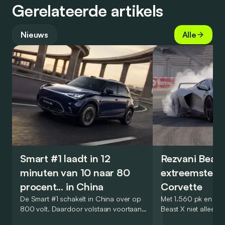
Gerelateerde artikels
Nieuws
Alle
Smart #1 laadt in 12
Rezvani Beast
minuten van 10 naar 80
extreemste en
procent... in China
Corvette
De Smart #1 schakelt in China over op
Met 1.560 pk en 1.7
800 volt. Daardoor volstaan voortaan
Beast X niet alleen 
amper 12 minuten om de batterij van de
met slechts vijf ex