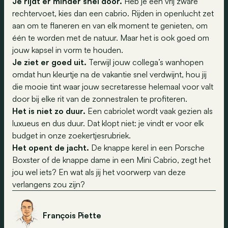
Je rijdt er minder snel door.
Heb je een vrij zware
rechtervoet, kies dan een cabrio. Rijden in openlucht zet
aan om te flaneren en van elk moment te genieten, om
één te worden met de natuur. Maar het is ook goed om
jouw kapsel in vorm te houden.
Je ziet er goed uit.
Terwijl jouw collega’s wanhopen
omdat hun kleurtje na de vakantie snel verdwijnt, hou jij
die mooie tint waar jouw secretaresse helemaal voor valt
door bij elke rit van de zonnestralen te profiteren.
Het is niet zo duur.
Een cabriolet wordt vaak gezien als
luxueus en dus duur. Dat klopt niet: je vindt er voor elk
budget in onze zoekertjesrubriek.
Het opent de jacht.
De knappe kerel in een Porsche
Boxster of de knappe dame in een Mini Cabrio, zegt het
jou wel iets? En wat als jij het voorwerp van deze
verlangens zou zijn?
François Piette