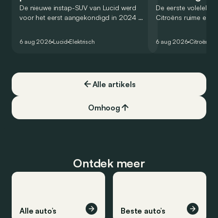
De nieuwe instap-SUV van Lucid werd
De eerste volelektri
voor het eerst aangekondigd in 2024 en
Citroëns ruime en 
zou oorspronkelijk nog voor eind 2026
moet de kwaliteiten
het gamma van de Amerikaanse
naar het elektrische 
6 aug 2026
Lucid
Elektrisch
6 aug 2026
Citroën
C5
constructeur vervoegen.
dat ook gelukt?
Alle artikels
Omhoog
Ontdek meer
Alle auto’s
Beste auto’s