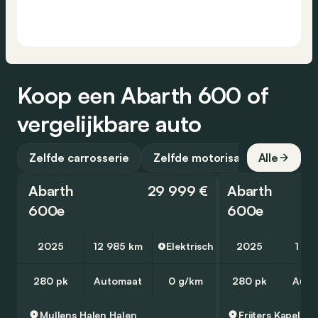
Koop een Abarth 600 of
vergelijkbare auto
Zelfde carrosserie
Zelfde motorisatie
Alle
Abarth
29 999 €
Abarth
600e
600e
2025
12 985 km
Elektrisch
2025
1 06
280 pk
Automaat
0 g/km
280 pk
Auto
Mullens Halen
Halen
Frijters Kapellen