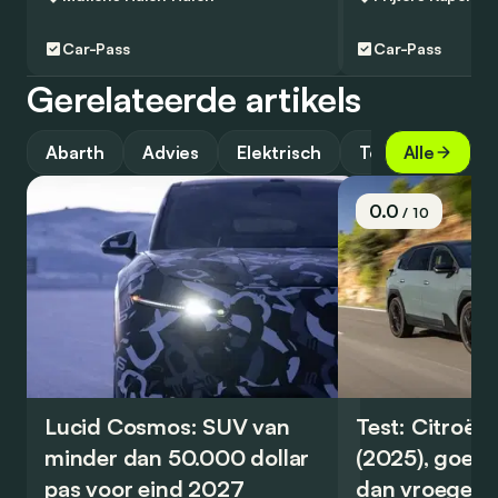
Car-Pass
Car-Pass
Gerelateerde artikels
Abarth
Advies
Elektrisch
Top
Alle
0.0
/ 10
Lucid Cosmos: SUV van
Test: Citroën
minder dan 50.000 dollar
(2025), goed
pas voor eind 2027
dan vroeger