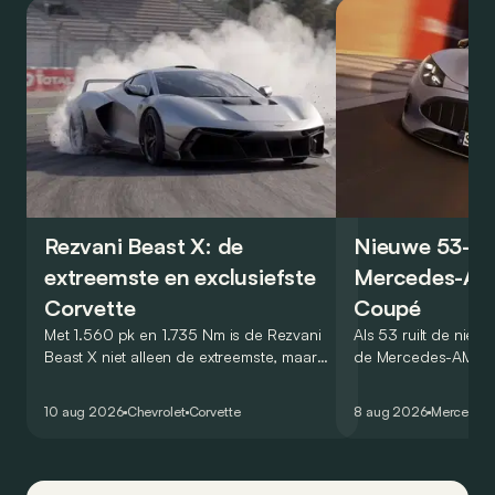
Rezvani Beast X: de
Nieuwe 53-ve
extreemste en exclusiefste
Mercedes-AM
Corvette
Coupé
Met 1.560 pk en 1.735 Nm is de Rezvani
Als 53 ruilt de nieu
Beast X niet alleen de extreemste, maar
de Mercedes-AMG 
met slechts vijf exemplaren ook de meest
zijn V8 in voor een ze
exclusieve Corvette.
virtuele wereld dan
10 aug 2026
Chevrolet
Corvette
8 aug 2026
Mercedes