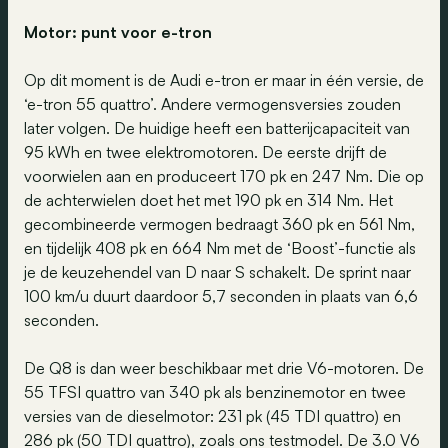
Motor: punt voor e-tron
Op dit moment is de Audi e-tron er maar in één versie, de
‘e-tron 55 quattro’. Andere vermogensversies zouden
later volgen. De huidige heeft een batterijcapaciteit van
95 kWh en twee elektromotoren. De eerste drijft de
voorwielen aan en produceert 170 pk en 247 Nm. Die op
de achterwielen doet het met 190 pk en 314 Nm. Het
gecombineerde vermogen bedraagt 360 pk en 561 Nm,
en tijdelijk 408 pk en 664 Nm met de ‘Boost’-functie als
je de keuzehendel van D naar S schakelt. De sprint naar
100 km/u duurt daardoor 5,7 seconden in plaats van 6,6
seconden.
De Q8 is dan weer beschikbaar met drie V6-motoren. De
55 TFSI quattro van 340 pk als benzinemotor en twee
versies van de dieselmotor: 231 pk (45 TDI quattro) en
286 pk (50 TDI quattro), zoals ons testmodel. De 3.0 V6