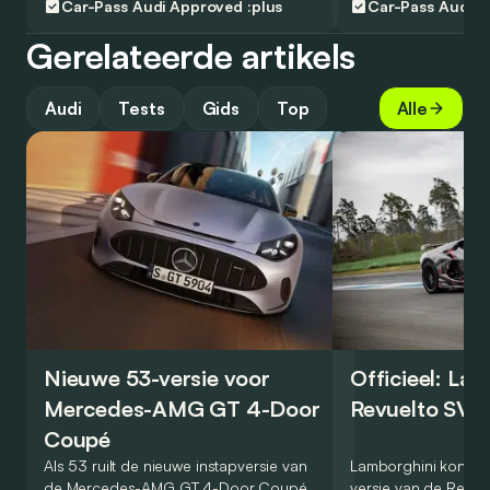
Car-Pass
Audi Approved :plus
Car-Pass
Audi A
Gerelateerde artikels
Audi
Tests
Gids
Top
Alle
Nieuwe 53-versie voor
Officieel: La
Mercedes-AMG GT 4-Door
Revuelto SV 
Coupé
Als 53 ruilt de nieuwe instapversie van
Lamborghini kondig
de Mercedes-AMG GT 4-Door Coupé
versie van de Revue