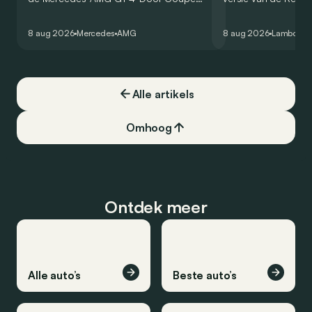
zijn V8 in voor een zes-in-lijn. In de
rondetijd van 1:41,6
virtuele wereld dan toch…
Hockenheimring. Het
8 aug 2026
Mercedes
AMG
8 aug 2026
Lamborghi
een record voor pr
Alle artikels
Omhoog
Ontdek meer
Alle auto’s
Beste auto’s