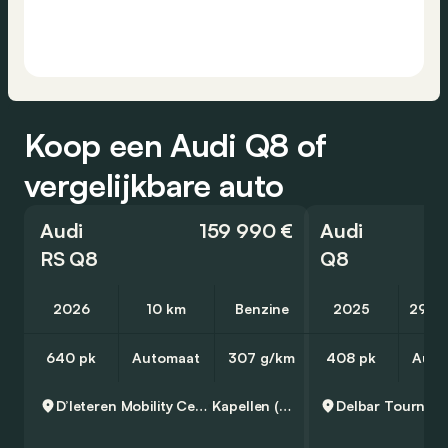
Koop een Audi Q8 of
vergelijkbare auto
Audi
159 990 €
Audi
RS Q8
Q8
2026
10 km
Benzine
2025
29 9
640 pk
Automaat
307 g/km
408 pk
Auto
D’Ieteren Mobility Center Kapellen - Audi
Kapellen (Antwerpen)
Delbar Tournai -