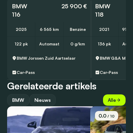
BMW
25 900 €
BMW
116
118
2025
6 565 km
Benzine
2021
91 3
122 pk
Automaat
0 g/km
136 pk
Auto
BMW Jorssen Zuid
Aartselaar
BMW G&A Moto
Car-Pass
Car-Pass
Gerelateerde artikels
BMW
Nieuws
Alle
0.0
/ 10