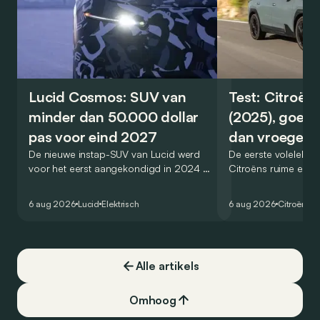
Lucid Cosmos: SUV van
Test: Citroën
minder dan 50.000 dollar
(2025), goed
pas voor eind 2027
dan vroeger
De nieuwe instap-SUV van Lucid werd
De eerste volelektri
voor het eerst aangekondigd in 2024 en
Citroëns ruime en 
zou oorspronkelijk nog voor eind 2026
moet de kwaliteiten
het gamma van de Amerikaanse
naar het elektrische 
6 aug 2026
Lucid
Elektrisch
6 aug 2026
Citroën
C5
constructeur vervoegen.
dat ook gelukt?
Alle artikels
Omhoog