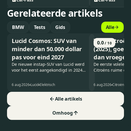
Gerelateerde artikels
BMW
Tests
Gids
Alle
Lucid Cosmos: SUV van
Test: Citroën
0.0
/ 10
minder dan 50.000 dollar
(2025), goed
pas voor eind 2027
dan vroeger
De nieuwe instap-SUV van Lucid werd
De eerste volelektr
voor het eerst aangekondigd in 2024
Citroëns ruime en 
en zou oorspronkelijk nog voor eind
moet de kwaliteiten
2026 het gamma van de Amerikaanse
voorganger naar he
6 aug 2026
Lucid
Elektrisch
6 aug 2026
Citroën
C5
constructeur vervoegen.
tijdperk vertalen. I
Alle artikels
Omhoog