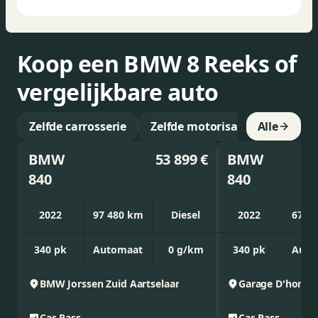
Koop een BMW 8 Reeks of
vergelijkbare auto
Zelfde carrosserie
Zelfde motorisatie
Alle
BMW
53 899 €
BMW
840
840
2022
97 480 km
Diesel
2022
67 5
340 pk
Automaat
0 g/km
340 pk
Auto
BMW Jorssen Zuid
Aartselaar
Garage D'hont
A
Car-Pass
Car-Pass