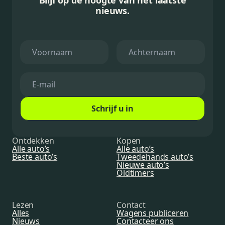
Blijf op de hoogte van het laatste
nieuws.
Schrijf u in
Ontdekken
Kopen
Alle auto’s
Alle auto’s
Beste auto’s
Tweedehands auto’s
Nieuwe auto’s
Oldtimers
Lezen
Contact
Alles
Wagens publiceren
Nieuws
Contacteer ons