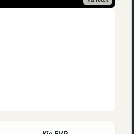
2 foto’s
Kia EV9