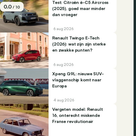
Test: Citroën ë-C5 Aircross
0.0
/ 10
(2025), goed maar minder
dan vroeger
6 aug 2026
Renault Twingo E-Tech
(2026): wat zijn zijn sterke
en zwakke punten?
6 aug 2026
Xpeng G9L: nieuwe SUV-
vlaggenschip komt naar
Europa
4 aug 2026
Vergeten model: Renault
16, onterecht miskende
Franse revolutionair