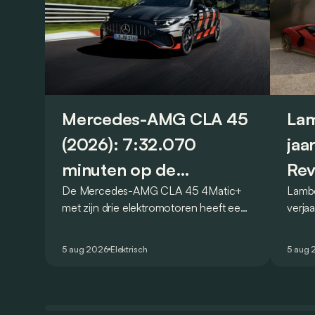
Mercedes-AMG CLA 45
Lam
(2026): 7:32.070
jaa
minuten op de
Rev
De Mercedes-AMG CLA 45 4Matic+
Lambo
Nürburgring
met zijn drie elektromotoren heeft een
verja
nieuw record gevestigd op de
Revue
legendarische Nürburgring. Maar welk
speci
5 aug 2026
Elektrisch
5 aug 
record precies?
breng
besch