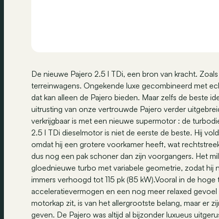
De nieuwe Pajero 2.5 l TDi, een bron van kracht. Zoals u
terreinwagens. Ongekende luxe gecombineerd met echte
dat kan alleen de Pajero bieden. Maar zelfs de beste i
uitrusting van onze vertrouwde Pajero verder uitgebrei
verkrijgbaar is met een nieuwe supermotor : de turbodi
2.5 l TDi dieselmotor is niet de eerste de beste. Hij vo
omdat hij een grotere voorkamer heeft, wat rechtstreek
dus nog een pak schoner dan zijn voorgangers. Het mili
gloednieuwe turbo met variabele geometrie, zodat hij 
immers verhoogd tot 115 pk (85 kW).Vooral in de hoge t
acceleratievermogen en een nog meer relaxed gevoel bi
motorkap zit, is van het allergrootste belang, maar er zi
geven. De Pajero was altijd al bijzonder luxueus uitger