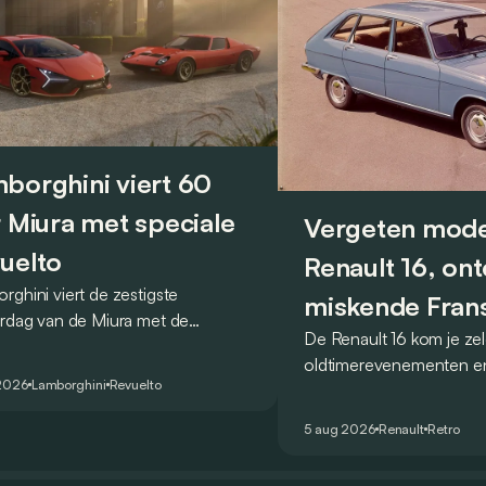
borghini viert 60
r Miura met speciale
Vergeten mode
uelto
Renault 16, on
rghini viert de zestigste
miskende Fran
ardag van de Miura met de
De Renault 16 kom je ze
revolutionair
lto Miura 60° Homage, een
oldtimerevenementen e
ale reeks die een eerbetoon
2026
Lamborghini
Revuelto
steeds veel gebruikt in h
t aan wat algemeen wordt
hinterland. Hij wordt vaa
ouwd als de allereerste supercar.
5 aug 2026
Renault
Retro
hoofd gezien, maar toch
1965 een absoluut unie