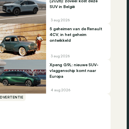
(2026): zoveel kost deze
SUV in België
3 aug 2026
5 geheimen van de Renault
4CV, in het geheim
ontwikkeld
3 aug 2026
Xpeng G9L: nieuwe SUV-
vlaggenschip komt naar
Europa
4 aug 2026
ADVERTENTIE