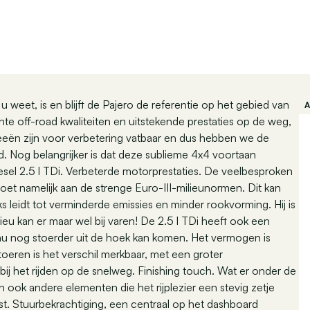
 weet, is en blijft de Pajero de referentie op het gebied van
 off-road kwaliteiten en uitstekende prestaties op de weg,
deeën zijn voor verbetering vatbaar en dus hebben we de
d. Nog belangrijker is dat deze sublieme 4x4 voortaan
esel 2.5 l TDi. Verbeterde motorprestaties. De veelbesproken
ldoet namelijk aan de strenge Euro-III-milieunormen. Dit kan
s leidt tot verminderde emissies en minder rookvorming. Hij is
eu kan er maar wel bij varen! De 2.5 l TDi heeft ook een
nu nog stoerder uit de hoek kan komen. Het vermogen is
oeren is het verschil merkbaar, met een groter
j het rijden op de snelweg. Finishing touch. Wat er onder de
jn ook andere elementen die het rijplezier een stevig zetje
ust. Stuurbekrachtiging, een centraal op het dashboard