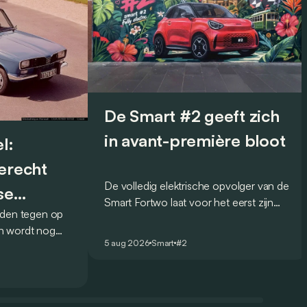
De Smart #2 geeft zich
in avant-première bloot
l:
terecht
De volledig elektrische opvolger van de
se
Smart Fortwo laat voor het eerst zijn
lden tegen op
design zien, en dat op een opvallende
n wordt nog
manier: via muurschilderingen over de
5 aug 2026
Smart
#2
et Franse
hele wereld.
k over het
 was de 16 in
k aanbod.