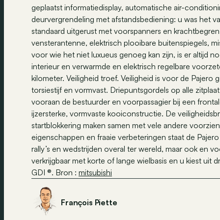
geplaatst informatiedisplay, automatische air-condition
deurvergrendeling met afstandsbediening: u was het 
standaard uitgerust met voorspanners en krachtbegrenz
vensterantenne, elektrisch plooibare buitenspiegels, mi
voor wie het niet luxueus genoeg kan zijn, is er altijd
interieur en verwarmde en elektrisch regelbare voorzete
kilometer. Veiligheid troef. Veiligheid is voor de Pajer
torsiestijf en vormvast. Driepuntsgordels op alle zitplaa
vooraan de bestuurder en voorpassagier bij een frontal
ijzersterke, vormvaste kooiconstructie. De veiligheids
startblokkering maken samen met vele andere voorzieni
eigenschappen en fraaie verbeteringen staat de Pajero m
rally’s en wedstrijden overal ter wereld, maar ook en voo
verkrijgbaar met korte of lange wielbasis en u kiest uit d
GDI ®. Bron :
mitsubishi
François Piette