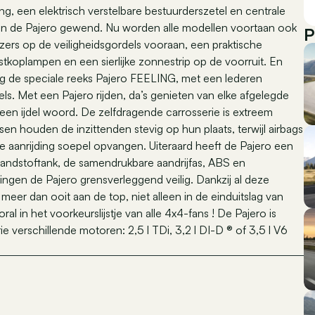
ing, een elektrisch verstelbare bestuurderszetel en centrale
van de Pajero gewend. Nu worden alle modellen voortaan ook
P
ers op de veiligheidsgordels vooraan, een praktische
stkoplampen en een sierlijke zonnestrip op de voorruit. En
 nog de speciale reeks Pajero FEELING, met een lederen
ls. Met een Pajero rijden, da’s genieten van elke afgelegde
o geen ijdel woord. De zelfdragende carrosserie is extreem
tsen houden de inzittenden stevig op hun plaats, terwijl airbags
e aanrijding soepel opvangen. Uiteraard heeft de Pajero een
brandstoftank, de samendrukbare aandrijfas, ABS en
ngen de Pajero grensverleggend veilig. Dankzij al deze
eer dan ooit aan de top, niet alleen in de einduitslag van
ral in het voorkeurslijstje van alle 4x4-fans ! De Pajero is
rie verschillende motoren: 2,5 l TDi, 3,2 l DI-D ® of 3,5 l V6