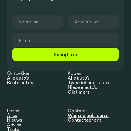
Schrijf u in
Ontdekken
Kopen
Alle auto’s
Alle auto’s
Beste auto’s
Tweedehands auto’s
Nieuwe auto’s
Oldtimers
Lezen
Contact
Alles
Wagens publiceren
Nieuws
Contacteer ons
Advies
Tests