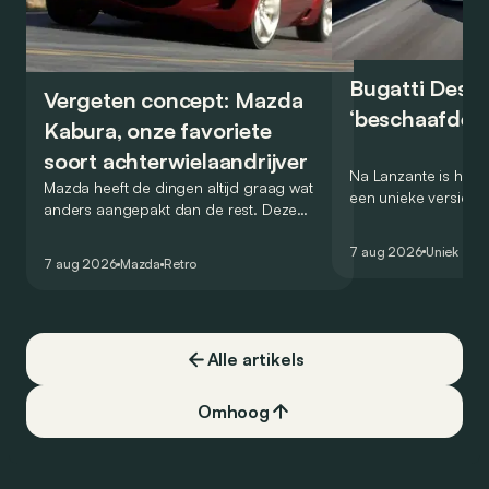
Bugatti Destr
Vergeten concept: Mazda
‘beschaafde’ 
Kabura, onze favoriete
soort achterwielaandrijver
Na Lanzante is het n
Mazda heeft de dingen altijd graag wat
een unieke versie v
anders aangepakt dan de rest. Deze
voor te stellen die
conceptcar die in 2006 debuteerde in
voor gebruik op de
7 aug 2026
Uniek
Detroit bewijst dat op heel knappe wijze.
7 aug 2026
Mazda
Retro
Alle artikels
Omhoog