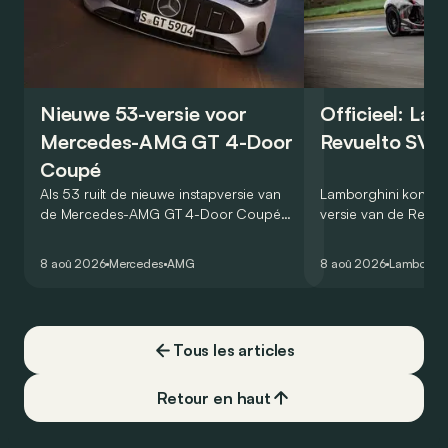
Nieuwe 53-versie voor
Officieel: La
Mercedes-AMG GT 4-Door
Revuelto SV 
Coupé
Als 53 ruilt de nieuwe instapversie van
Lamborghini kondig
de Mercedes-AMG GT 4-Door Coupé
versie van de Revue
zijn V8 in voor een zes-in-lijn. In de
rondetijd van 1:41,6
virtuele wereld dan toch…
Hockenheimring. Het
8 aoû 2026
Mercedes
AMG
8 aoû 2026
Lamborghi
een record voor pr
Tous les articles
Retour en haut