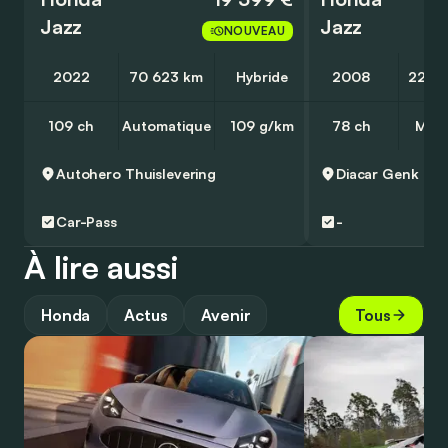
Jazz
Jazz
NOUVEAU
2022
70 623 km
Hybride
2008
221 1
109 ch
Automatique
109 g/km
78 ch
Manu
Autohero
Thuislevering
Diacar
Genk
Car-Pass
-
À lire aussi
Honda
Actus
Avenir
Tous